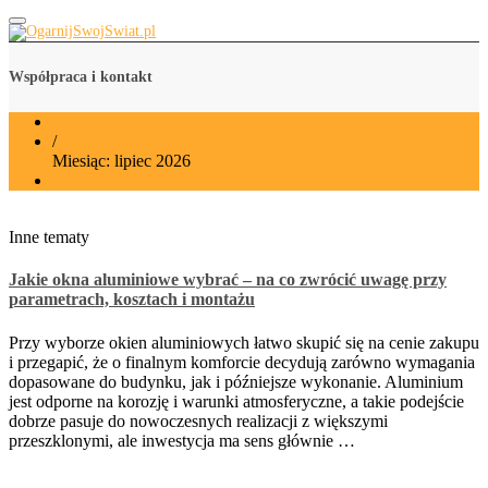
OgarnijSwojSwiat.pl
Współpraca i kontakt
Home
/
Miesiąc:
lipiec 2026
Inne tematy
Jakie okna aluminiowe wybrać – na co zwrócić uwagę przy
parametrach, kosztach i montażu
Przy wyborze okien aluminiowych łatwo skupić się na cenie zakupu
i przegapić, że o finalnym komforcie decydują zarówno wymagania
dopasowane do budynku, jak i późniejsze wykonanie. Aluminium
jest odporne na korozję i warunki atmosferyczne, a takie podejście
dobrze pasuje do nowoczesnych realizacji z większymi
przeszklonymi, ale inwestycja ma sens głównie …