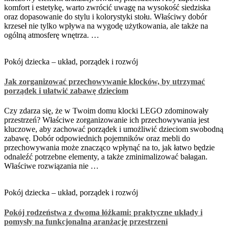
komfort i estetykę, warto zwrócić uwagę na wysokość siedziska
oraz dopasowanie do stylu i kolorystyki stołu. Właściwy dobór
krzeseł nie tylko wpływa na wygodę użytkowania, ale także na
ogólną atmosferę wnętrza. …
Pokój dziecka – układ, porządek i rozwój
Jak zorganizować przechowywanie klocków, by utrzymać
porządek i ułatwić zabawę dzieciom
Czy zdarza się, że w Twoim domu klocki LEGO zdominowały
przestrzeń? Właściwe zorganizowanie ich przechowywania jest
kluczowe, aby zachować porządek i umożliwić dzieciom swobodną
zabawę. Dobór odpowiednich pojemników oraz mebli do
przechowywania może znacząco wpłynąć na to, jak łatwo będzie
odnaleźć potrzebne elementy, a także zminimalizować bałagan.
Właściwe rozwiązania nie …
Pokój dziecka – układ, porządek i rozwój
Pokój rodzeństwa z dwoma łóżkami: praktyczne układy i
pomysły na funkcjonalną aranżację przestrzeni