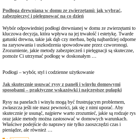
Podłoga drewniana w domu ze zwierzętami: jak wybrać,
zabezpieczyć i pielęgnować na co dzień
Wybór odpowiedniej podłogi drewnianej w domu ze zwierzętami to
kluczowa decyzja, która wpływa na jej trwałość i estetykę. Twarde
gatunki drewna, takie jak dąb czy merbau, będą najbardziej odporne
na zarysowania i uszkodzenia spowodowane przez czworonogi.
Zrozumienie, jakie metody zabezpieczeń i pielęgnacji są skuteczne,
pomoże Ci utrzymać podłogę w doskonałym …
Podłogi – wybór, styl i codzienne użytkowanie
Jak skutecznie usuwać rysy z paneli i winylu domowymi
sposobami – praktyczne wskazówki i najczęstsze pułapki
Rysy na panelach i winylu mogą być frustrującym problemem,
zwłaszcza jeśli nie masz pewności, jak się z nimi uporać. Aby
skutecznie je usunąć, najpierw warto zrozumieć, jakie są rodzaje rys
oraz jakie metody można zastosować w domowych warunkach.
Właściwe podejście do naprawy nie tylko zaoszczędzi czas i
pieniądze, ale również …