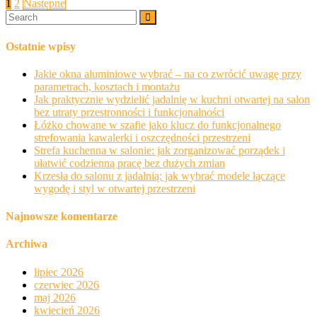
Stronicowanie
1
2
Następne
wpisów
Ostatnie wpisy
Jakie okna aluminiowe wybrać – na co zwrócić uwagę przy
parametrach, kosztach i montażu
Jak praktycznie wydzielić jadalnię w kuchni otwartej na salon
bez utraty przestronności i funkcjonalności
Łóżko chowane w szafie jako klucz do funkcjonalnego
strefowania kawalerki i oszczędności przestrzeni
Strefa kuchenna w salonie: jak zorganizować porządek i
ułatwić codzienną pracę bez dużych zmian
Krzesła do salonu z jadalnią: jak wybrać modele łączące
wygodę i styl w otwartej przestrzeni
Najnowsze komentarze
Archiwa
lipiec 2026
czerwiec 2026
maj 2026
kwiecień 2026