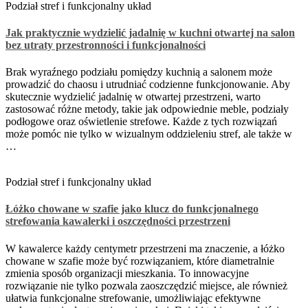
Podział stref i funkcjonalny układ
Jak praktycznie wydzielić jadalnię w kuchni otwartej na salon
bez utraty przestronności i funkcjonalności
Brak wyraźnego podziału pomiędzy kuchnią a salonem może
prowadzić do chaosu i utrudniać codzienne funkcjonowanie. Aby
skutecznie wydzielić jadalnię w otwartej przestrzeni, warto
zastosować różne metody, takie jak odpowiednie meble, podziały
podłogowe oraz oświetlenie strefowe. Każde z tych rozwiązań
może pomóc nie tylko w wizualnym oddzieleniu stref, ale także w
…
Podział stref i funkcjonalny układ
Łóżko chowane w szafie jako klucz do funkcjonalnego
strefowania kawalerki i oszczędności przestrzeni
W kawalerce każdy centymetr przestrzeni ma znaczenie, a łóżko
chowane w szafie może być rozwiązaniem, które diametralnie
zmienia sposób organizacji mieszkania. To innowacyjne
rozwiązanie nie tylko pozwala zaoszczędzić miejsce, ale również
ułatwia funkcjonalne strefowanie, umożliwiając efektywne