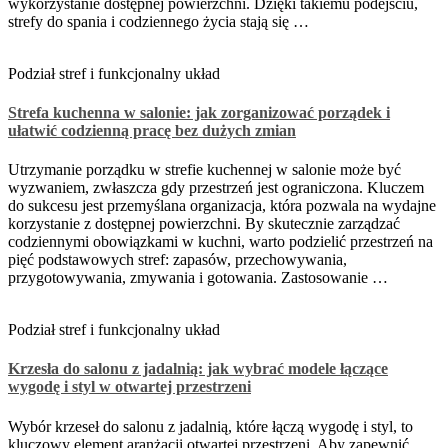
wykorzystanie dostępnej powierzchni. Dzięki takiemu podejściu,
strefy do spania i codziennego życia stają się …
Podział stref i funkcjonalny układ
Strefa kuchenna w salonie: jak zorganizować porządek i
ułatwić codzienną pracę bez dużych zmian
Utrzymanie porządku w strefie kuchennej w salonie może być
wyzwaniem, zwłaszcza gdy przestrzeń jest ograniczona. Kluczem
do sukcesu jest przemyślana organizacja, która pozwala na wydajne
korzystanie z dostępnej powierzchni. By skutecznie zarządzać
codziennymi obowiązkami w kuchni, warto podzielić przestrzeń na
pięć podstawowych stref: zapasów, przechowywania,
przygotowywania, zmywania i gotowania. Zastosowanie …
Podział stref i funkcjonalny układ
Krzesła do salonu z jadalnią: jak wybrać modele łączące
wygodę i styl w otwartej przestrzeni
Wybór krzeseł do salonu z jadalnią, które łączą wygodę i styl, to
kluczowy element aranżacji otwartej przestrzeni. Aby zapewnić