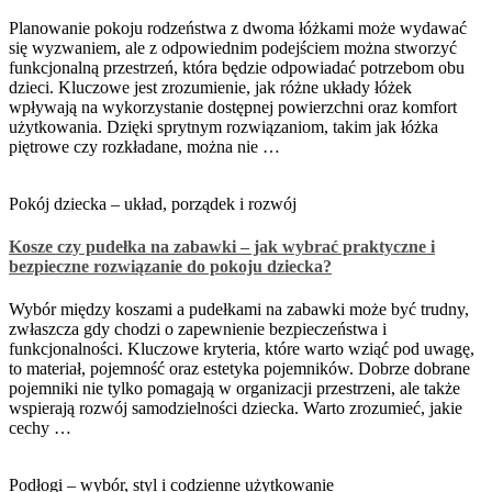
Planowanie pokoju rodzeństwa z dwoma łóżkami może wydawać
się wyzwaniem, ale z odpowiednim podejściem można stworzyć
funkcjonalną przestrzeń, która będzie odpowiadać potrzebom obu
dzieci. Kluczowe jest zrozumienie, jak różne układy łóżek
wpływają na wykorzystanie dostępnej powierzchni oraz komfort
użytkowania. Dzięki sprytnym rozwiązaniom, takim jak łóżka
piętrowe czy rozkładane, można nie …
Pokój dziecka – układ, porządek i rozwój
Kosze czy pudełka na zabawki – jak wybrać praktyczne i
bezpieczne rozwiązanie do pokoju dziecka?
Wybór między koszami a pudełkami na zabawki może być trudny,
zwłaszcza gdy chodzi o zapewnienie bezpieczeństwa i
funkcjonalności. Kluczowe kryteria, które warto wziąć pod uwagę,
to materiał, pojemność oraz estetyka pojemników. Dobrze dobrane
pojemniki nie tylko pomagają w organizacji przestrzeni, ale także
wspierają rozwój samodzielności dziecka. Warto zrozumieć, jakie
cechy …
Podłogi – wybór, styl i codzienne użytkowanie