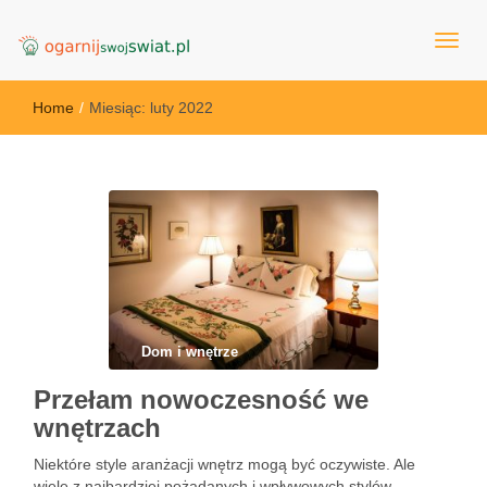
OgarnijSwojSwiat.pl
Home
/
Miesiąc:
luty 2022
Dom i wnętrze
Przełam nowoczesność we
wnętrzach
Niektóre style aranżacji wnętrz mogą być oczywiste. Ale
wiele z najbardziej pożądanych i wpływowych stylów