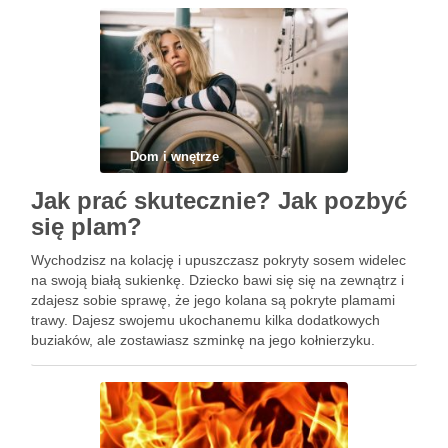
Dom i wnętrze
Jak prać skutecznie? Jak pozbyć
się plam?
Wychodzisz na kolację i upuszczasz pokryty sosem widelec
na swoją białą sukienkę. Dziecko bawi się się na zewnątrz i
zdajesz sobie sprawę, że jego kolana są pokryte plamami
trawy. Dajesz swojemu ukochanemu kilka dodatkowych
buziaków, ale zostawiasz szminkę na jego kołnierzyku.
Spędzamy tyle czasu w naszych ulubionych ubraniach, że to
…