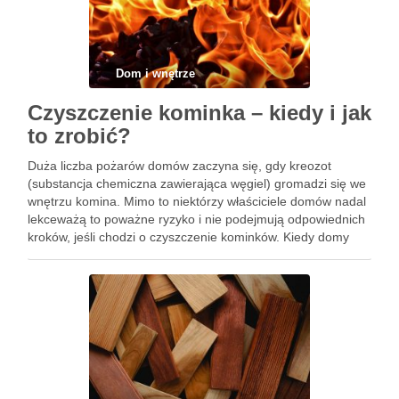
Dom i wnętrze
Czyszczenie kominka – kiedy i jak
to zrobić?
Duża liczba pożarów domów zaczyna się, gdy kreozot
(substancja chemiczna zawierająca węgiel) gromadzi się we
wnętrzu komina. Mimo to niektórzy właściciele domów nadal
lekceważą to poważne ryzyko i nie podejmują odpowiednich
kroków, jeśli chodzi o czyszczenie kominków. Kiedy domy
były ogrzewane tylko piecami, przed rewolucją przemysłową
poszukiwano kominiarzy, ponieważ XIX-wieczni …