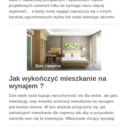
projektowych ostatnich kilku lat wymaga nieco więcej
wyjaśnień… a kiedy nowy wygląd zapożycza się z innych,
bardziej ugruntowanych stylów lub nada świeżego akcentu
ukochanemu klasykowi, staną się bardziej skomplikowane.
Jeśli nie możesz odróżnić minimalistycznego wnętrza …
Dom i wnętrze
Jak wykończyć mieszkanie na
wynajem ?
Dziś wiele osób kupuje nieruchomość nie dla siebie, ale jako
inwestycję, więc kwestia aranżacji mieszkania na wynajem
jest bardzo istotna. W tym artykule przyjrzymy się, jak
uatrakcyjnić mieszkanie dla najemcy tak aby w przyszłości
zwróciła nam się ta inwestycja. Właściciele chcący wynająć
mieszkanie często zadają te same pytania: Jak należy …