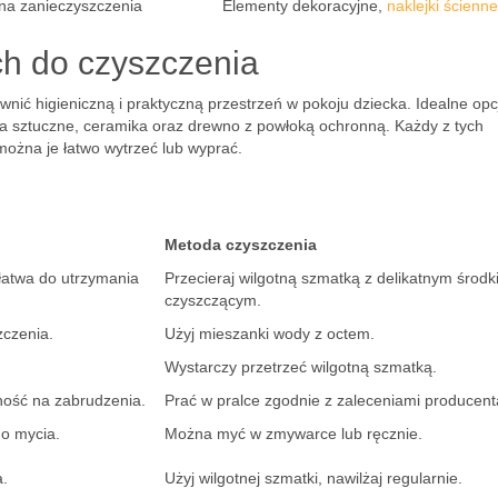
na zanieczyszczenia
Elementy dekoracyjne,
naklejki ścienne
ch do czyszczenia
wnić higieniczną i praktyczną przestrzeń w pokoju dziecka. Idealne opc
ywa sztuczne, ceramika oraz drewno z powłoką ochronną. Każdy z tych
ożna je łatwo wytrzeć lub wyprać.
Metoda czyszczenia
łatwa do utrzymania
Przecieraj wilgotną szmatką z delikatnym środ
czyszczącym.
zczenia.
Użyj mieszanki wody z octem.
Wystarczy przetrzeć wilgotną szmatką.
ność na zabrudzenia.
Prać w pralce zgodnie z zaleceniami producent
o mycia.
Można myć w zmywarce lub ręcznie.
a.
Użyj wilgotnej szmatki, nawilżaj regularnie.