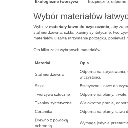
Ekologiczne tworzywa
Bezpieczne, odporne 
Wybór materiałów łatwy
Wybierz
materiały łatwe do czyszczenia
, aby zape
stal nierdzewna, szkło, tkaniny syntetyczne, tworz
materiałów ułatwia utrzymanie porządku, ponieważ m
Oto kilka zalet wybranych materiałów:
Materiał
Opis
Odporna na zarysowania, 
Stal nierdzewna
w czystości.
Szkło
Estetyczne i łatwe do czys
Tworzywa sztuczne
Odporne na plamy, trwałe.
Tkaniny syntetyczne
Wielokrotne pranie, odpor
Ceramika
Odporna na plamy, łatwa d
Drewno z powłoką
Wymaga jedynie przetarci
ochronną