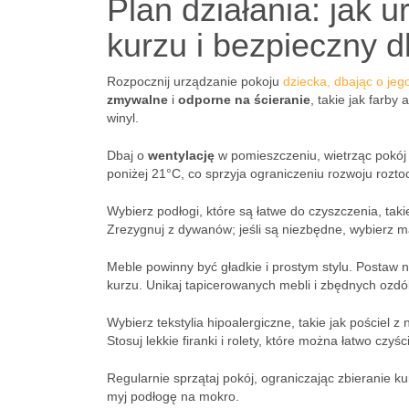
Plan działania: jak 
kurzu i bezpieczny d
Rozpocznij urządzanie pokoju
dziecka, dbając o je
zmywalne
i
odporne na ścieranie
, takie jak farby
winyl.
Dbaj o
wentylację
w pomieszczeniu, wietrząc pokój 
poniżej 21°C, co sprzyja ograniczeniu rozwoju roztoc
Wybierz podłogi, które są łatwe do czyszczenia, tak
Zrezygnuj z dywanów; jeśli są niezbędne, wybierz ma
Meble powinny być gładkie i prostym stylu. Postaw n
kurzu. Unikaj tapicerowanych mebli i zbędnych ozdó
Wybierz tekstylia hipoalergiczne, takie jak pościel 
Stosuj lekkie firanki i rolety, które można łatwo czyśc
Regularnie sprzątaj pokój, ograniczając zbieranie k
myj podłogę na mokro.