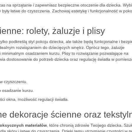
zas na sprzątanie i zapewniasz bezpieczne otoczenie dla dziecka. Wybi
 były łatwe do czyszczenia. Zachowaj estetykę i funkcjonalność w poko
nne: rolety, żaluzje i plisy
 tylko podkreślą styl pokoju dziecka, ale także będą funkcjonalne i bezp
e idealnym rozwiązaniem do dziecięcych wnętrz. Oprócz tego, żaluzje
i i minimalnym osadzaniem kurzu. Plisy to rozwiązanie pozwalające na
wia dostosowanie do potrzeb dziecka oraz regulację światła w pomiesz
 w czyszczeniu.
e osadzanie kurzu.
i okna, możliwość regulacji światła.
ne dekoracje ścienne oraz tekstyl
toksycznych materiałów
, które chronią zdrowie Twojego dziecka. Szu
e dla skóry i łatwe do czyszczenia. Dzięki temu utrzymanie czystości w p