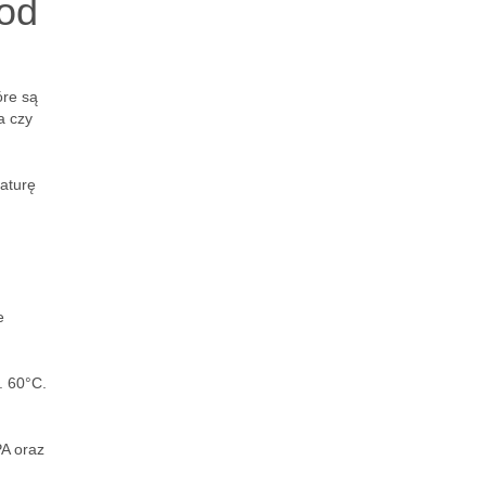
 od
óre są
a czy
raturę
e
. 60°C.
PA oraz