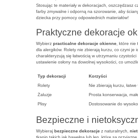
Stosując te materiały w dekoracjach, oszczędzasz c
farby zmywalne i odporną na szorowanie, aby ściany
dziecka przy pomocy odpowiednich materiałów!
Praktyczne dekoracje okie
Wybierz
practicalne dekoracje okienne
, które nie
dla alergików. Rolety nie zbierają kurzu, co czyni j
charakteryzują się łatwością w utrzymaniu czystośc
ustawienie osłony na dowolnej wysokości, co umożli
Typ dekoracji
Korzyści
Rolety
Nie zbierają kurzu, łatwe
Żaluzje
Prosta konserwacja, mał
Plisy
Dostosowanie do wysokośc
Bezpieczne i nietoksycz
Wybieraj
bezpieczne dekoracje
z naturalnych,
nie
tkanin takich jak bawełna lub len, które są przyjazn