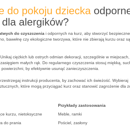
e do pokoju dziecka
odporn
 dla alergików?
atwych do czyszczenia
i odpornych na kurz, aby stworzyć bezpieczne
no, bawełnę czy ekologiczne tworzywa, które nie zbierają kurzu oraz s
Unikaj ciężkich lub ostrych odmian dekoracji, szczególnie w miejscach,
 zasięgiem małych rąk. Do regularnego czyszczenia stosuj miękką, suc
 powierzchni, by efektywnie usunąć zanieczyszczenia.
 przestrzegaj instrukcji producenta, by zachować ich świeżość. Wybieraj
w sztucznych, które mogą przyciągać kurz oraz stanowić zagrożenie dla 
Przykłady zastosowania
ące kurzu, nietoksyczne
Meble, ramki
wa do prania
Pościel, zasłony