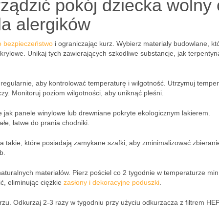
urządzić pokój dziecka wolny
la alergików
go bezpieczeństwo
i ograniczając kurz. Wybierz materiały budowlane, kt
 akrylowe. Unikaj tych zawierających szkodliwe substancje, jak terpentyn
regularnie, aby kontrolować temperaturę i wilgotność. Utrzymuj tempe
zy. Monitoruj poziom wilgotności, aby uniknąć pleśni.
ie jak panele winylowe lub drewniane pokryte ekologicznym lakierem.
łe, łatwe do prania chodniki.
a takie, które posiadają zamykane szafki, aby zminimalizować zbierani
b.
z naturalnych materiałów. Pierz pościel co 2 tygodnie w temperaturze min
ić, eliminując ciężkie
zasłony i dekoracyjne poduszki
.
urzu. Odkurzaj 2-3 razy w tygodniu przy użyciu odkurzacza z filtrem HE