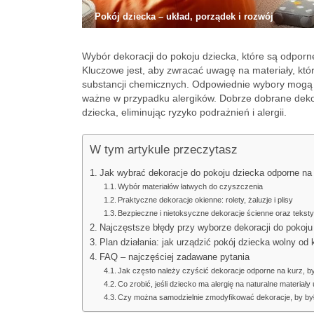
Pokój dziecka – układ, porządek i rozwój
Wybór dekoracji do pokoju dziecka, które są odporne
Kluczowe jest, aby zwracać uwagę na materiały, któr
substancji chemicznych. Odpowiednie wybory mogą z
ważne w przypadku alergików. Dobrze dobrane dekor
dziecka, eliminując ryzyko podrażnień i alergii.
W tym artykule przeczytasz
Jak wybrać dekoracje do pokoju dziecka odporne na 
Wybór materiałów łatwych do czyszczenia
Praktyczne dekoracje okienne: rolety, żaluzje i plisy
Bezpieczne i nietoksyczne dekoracje ścienne oraz teksty
Najczęstsze błędy przy wyborze dekoracji do pokoju a
Plan działania: jak urządzić pokój dziecka wolny od 
FAQ – najczęściej zadawane pytania
Jak często należy czyścić dekoracje odporne na kurz, 
Co zrobić, jeśli dziecko ma alergię na naturalne materia
Czy można samodzielnie zmodyfikować dekoracje, by był