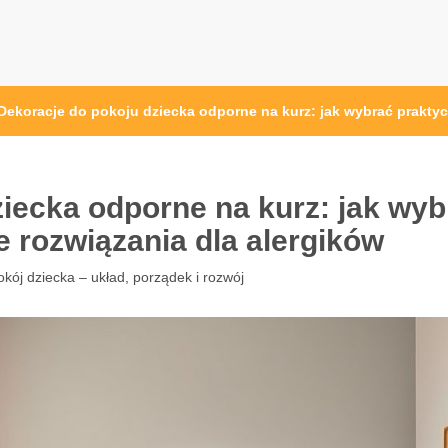
at.pl
Dekoracje do pokoju dziecka odporne na kurz: jak wybrać praktyc
iecka odporne na kurz: jak wyb
e rozwiązania dla alergików
okój dziecka – układ, porządek i rozwój