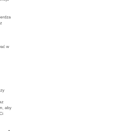
ierdza
az
wać w
czy
az
m, aby
Ci