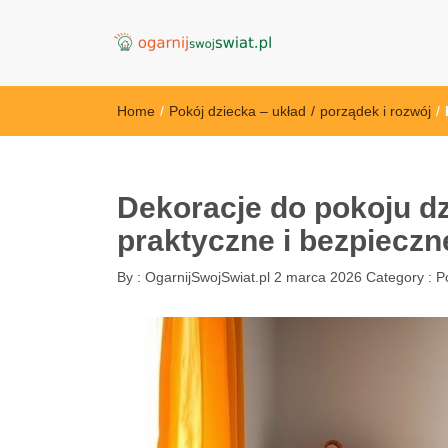
OgarnijSwojSwi
Home
/
Pokój dziecka – układ
/
porządek i rozwój
/
Dekoracje do pokoju dz
praktyczne i bezpieczn
By :
OgarnijSwojSwiat.pl
2 marca 2026
Category :
P