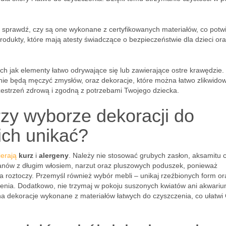
ki, sprawdź, czy są one wykonane z certyfikowanych materiałów, co potw
rodukty, które mają atesty świadczące o bezpieczeństwie dla dzieci or
ich jak elementy łatwo odrywające się lub zawierające ostre krawędzie.
 nie będą męczyć zmysłów, oraz dekoracje, które można łatwo zlikwido
zestrzeń zdrową i zgodną z potrzebami Twojego dziecka.
rzy wyborze dekoracji do
 ich unikać?
ierają
kurz
i
alergeny
. Należy nie stosować grubych zasłon, aksamitu 
ywanów z długim włosiem, narzut oraz pluszowych poduszek, ponieważ
a roztoczy. Przemyśl również wybór mebli – unikaj rzeźbionych form or
zenia. Dodatkowo, nie trzymaj w pokoju suszonych kwiatów ani akwariu
a dekoracje wykonane z materiałów łatwych do czyszczenia, co ułatwi 