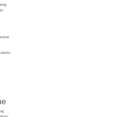
eraj
ju
ieczne
czeniu.
ne
kaj
okoju