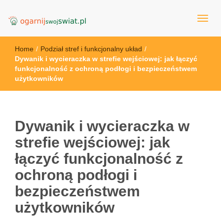
OgarnijSwojSwiat.pl
Home
/
Podział stref i funkcjonalny układ
/
Dywanik i wycieraczka w strefie wejściowej: jak łączyć
funkcjonalność z ochroną podłogi i bezpieczeństwem
użytkowników
Dywanik i wycieraczka w
strefie wejściowej: jak
łączyć funkcjonalność z
ochroną podłogi i
bezpieczeństwem
użytkowników