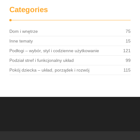
Categories
Dom i wnętrze
75
Inne tematy
15
Podłogi – wybór, styl i codzienne użytkowanie
121
Podział stref i funkcjonalny układ
99
Pokój dziecka – układ, porządek i rozwój
115