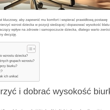
est kluczowy, aby zapewnić mu komfort i wspierać prawidłową postawę
mierzyć wzrost dziecka w pozycji siedzącej i dopasować wysokość blatu
aczący wpływ na zdrowie i samopoczucie dziecka, dlatego warto zwróc
my decyzję.
do wzrostu dziecka?
óżnych grupach wzrostu?
przy biurku?
ć?
ak ich unikać
rzyć i dobrać wysokość biur