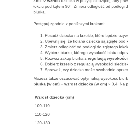
Zmierz
wzrost
dziecka w pozycji siedzącej, aby pra
łokciu pod kątem 90°. Zmierz odległość od podłogi 
biurka.
Postępuj zgodnie z poniższymi krokami:
Posadź dziecko na krześle, które będzie używ
Upewnij się, że kolana dziecka są zgięte pod 
Zmierz odległość od podłogi do zgiętego łokci
Wybierz biurko, którego wysokość blatu odpow
Rozważ zakup biurka z
regulacją wysokości
Dobierz krzesło z regulacją wysokości siedzi
Sprawdź, czy dziecko może swobodnie oprzeć r
Możesz także oszacować optymalną wysokość biurka
biurka (w cm)
=
wzrost dziecka (w cm)
× 0,4. Na p
Wzrost dziecka (cm)
100-110
110-120
120-130