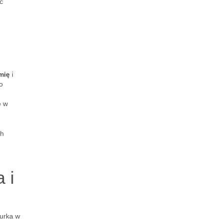
ć
mię
i
o
e w
ch
 i
iurka w