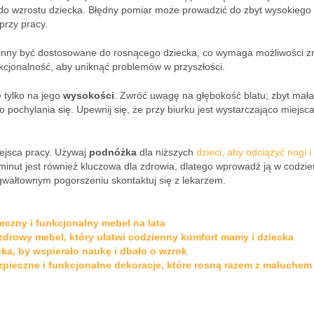
a do wzrostu dziecka. Błędny pomiar może prowadzić do zbyt wysokiego 
przy pracy.
inny być dostosowane do rosnącego dziecka, co wymaga możliwości z
unkcjonalność, aby uniknąć problemów w przyszłości.
 tylko na jego
wysokości
. Zwróć uwagę na głębokość blatu; zbyt mała
pochylania się. Upewnij się, że przy biurku jest wystarczająco miejsc
iejsca pracy. Używaj
podnóżka
dla niższych
dzieci, aby odciążyć nogi i
minut jest również kluczowa dla zdrowia, dlatego wprowadź ją w codzi
 gwałtownym pogorszeniu skontaktuj się z lekarzem.
eczny i funkcjonalny mebel na lata
 zdrowy mebel, który ułatwi codzienny komfort mamy i dziecka
cka, by wspierało naukę i dbało o wzrok
zpieczne i funkcjonalne dekoracje, które rosną razem z maluchem