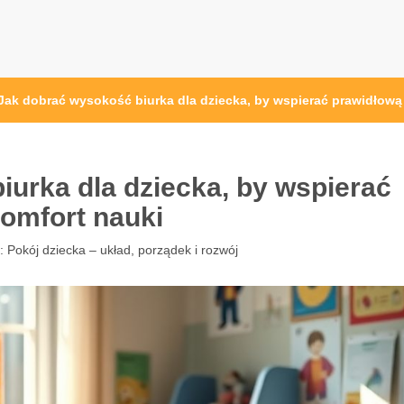
at.pl
Jak dobrać wysokość biurka dla dziecka, by wspierać prawidłową
urka dla dziecka, by wspierać
komfort nauki
 :
Pokój dziecka – układ, porządek i rozwój