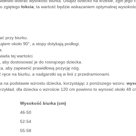
widłowo dobrać wysokość biurka. Usiądź dziecko na krześle, zgiń jego 
do zgiętego
łokcia
; ta wartość będzie wskazaniem optymalnej wysokośc
ać przy biurku.
kątem około 90°, a stopy dotykają podłogi.
a.
iada tej wartości.
, aby dostosować je do rosnącego dziecka.
ska, aby zapewnić prawidłową pozycję nóg.
ęce na biurku, a nadgarstki są w linii z przedramionami.
 na podstawie wzrostu dziecka, korzystając z poniższego wzoru:
wys
rzykład, dla dziecka o wzroście 120 cm powinno to wynosić około 48 c
Wysokość biurka (cm)
46-50
52-54
55-58