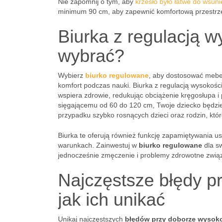
Nie zapomnij o tym, aby
krzesło było łatwe do wsuni
minimum 90 cm, aby zapewnić komfortową przestrz
Biurka z regulacją w
wybrać?
Wybierz
biurko regulowane
, aby dostosować mebe
komfort podczas nauki. Biurka z regulacją wysokości
wspiera zdrowie, redukując obciążenie kręgosłupa i 
sięgającemu od 60 do 120 cm, Twoje dziecko będzie 
przypadku szybko rosnących dzieci oraz rodzin, które
Biurka te oferują również funkcję zapamiętywania u
warunkach. Zainwestuj w
biurko regulowane
dla sw
jednocześnie zmęczenie i problemy zdrowotne zwią
Najczęstsze błędy pr
jak ich unikać
Unikaj najczęstszych
błędów przy doborze wysoko