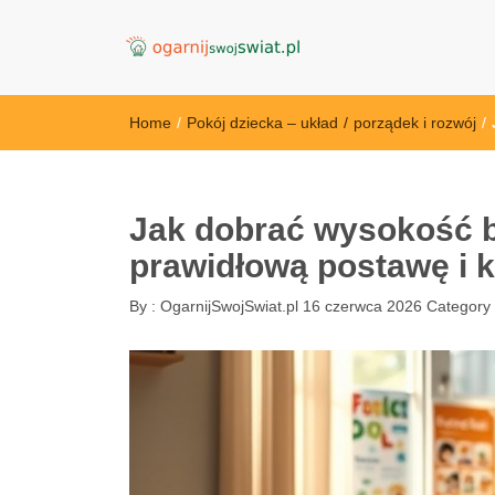
OgarnijSwojSwi
Home
/
Pokój dziecka – układ
/
porządek i rozwój
/
Jak dobrać wysokość bi
prawidłową postawę i 
By :
OgarnijSwojSwiat.pl
16 czerwca 2026
Category