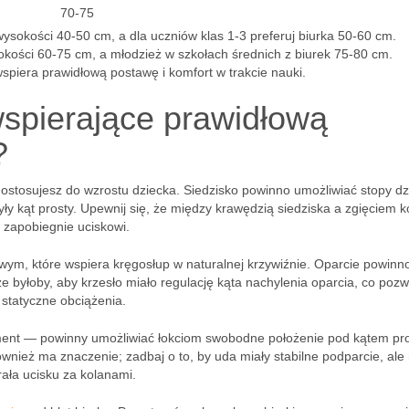
70-75
ysokości 40-50 cm, a dla uczniów klas 1-3 preferuj biurka 50-60 cm.
sokości 60-75 cm, a młodzież w szkołach średnich z biurek 75-80 cm.
piera prawidłową postawę i komfort w trakcie nauki.
wspierające prawidłową
?
 dostosujesz do wzrostu dziecka. Siedzisko powinno umożliwiać stopy dz
ły kąt prosty. Upewnij się, że między krawędzią siedziska a zgięciem k
 zapobiegnie uciskowi.
ym, które wspiera kręgosłup w naturalnej krzywiźnie. Oparcie powinn
yłoby, aby krzesło miało regulację kąta nachylenia oparcia, co pozw
 statyczne obciążenia.
ment — powinny umożliwiać łokciom swobodne położenie pod kątem pr
wnież ma znaczenie; zadbaj o to, by uda miały stabilne podparcie, ale 
rała ucisku za kolanami.