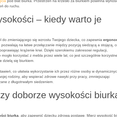
ęcia
pod blat biurka. Przestrzeń na krzesło za biurkiem powinna wynosi
eń do ruchu.
ysokości – kiedy warto je
l do zmieniającego się wzrostu Twojego dziecka, co zapewnia
ergono
 pozwalają na łatwe przełączanie między pozycją siedzącą a stojącą, c
poprawiając krążenie krwi. Dzięki szerokiemu zakresowi regulacji,
mogło korzystać z mebla przez wiele lat, co jest szczególnie korzystn
 dzielą się biurkiem.
stawień, co ułatwia wykorzystanie ich przez różne osoby w dynamiczny
ojej rodziny, aby wspierać zdrowe nawyki przy pracy, zmniejszając
zane z długotrwałym siedzeniem.
zy doborze wysokości biurka
ści biurka
, aby zapewnić dziecku zdrową postawę. Mierz wysokość b