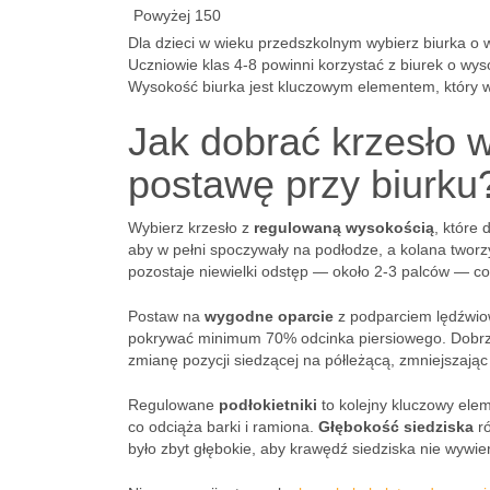
Powyżej 150
Dla dzieci w wieku przedszkolnym wybierz biurka o w
Uczniowie klas 4-8 powinni korzystać z biurek o wy
Wysokość biurka jest kluczowym elementem, który ws
Jak dobrać krzesło 
postawę przy biurku
Wybierz krzesło z
regulowaną wysokością
, które
aby w pełni spoczywały na podłodze, a kolana tworzy
pozostaje niewielki odstęp — około 2-3 palców — co
Postaw na
wygodne oparcie
z podparciem lędźwiow
pokrywać minimum 70% odcinka piersiowego. Dobrze b
zmianę pozycji siedzącej na półleżącą, zmniejszając
Regulowane
podłokietniki
to kolejny kluczowy ele
co odciąża barki i ramiona.
Głębokość siedziska
ró
było zbyt głębokie, aby krawędź siedziska nie wywie