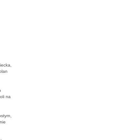
iecka,
olan
o
oli na
ostym,
nie