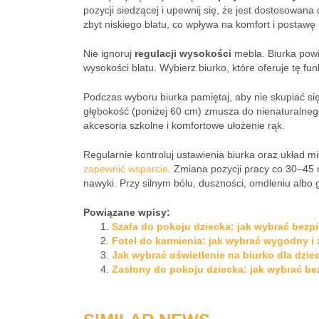
pozycji siedzącej i upewnij się, że jest dostosowan
zbyt niskiego blatu, co wpływa na komfort i postawę 
Nie ignoruj
regulacji wysokości
mebla. Biurka pow
wysokości blatu. Wybierz biurko, które oferuje tę f
Podczas wyboru biurka pamiętaj, aby nie skupiać się
głębokość (poniżej 60 cm) zmusza do nienaturalnego 
akcesoria szkolne i komfortowe ułożenie rąk.
Regularnie kontroluj ustawienia biurka oraz układ m
zapewnić wsparcie
. Zmiana pozycji pracy co 30–45 
nawyki. Przy silnym bólu, duszności, omdleniu albo
Powiązane wpisy:
Szafa do pokoju dziecka: jak wybrać bezpi
Fotel do karmienia: jak wybrać wygodny i
Jak wybrać oświetlenie na biurko dla dzie
Zasłony do pokoju dziecka: jak wybrać be