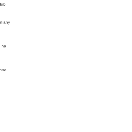
lub
miany
a na
enne