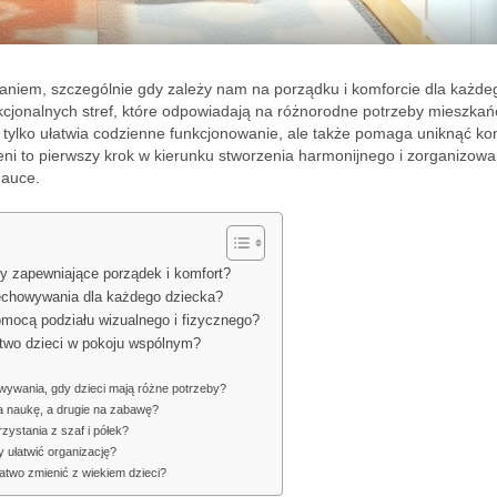
iem, szczególnie gdy zależy nam na porządku i komforcie dla każde
kcjonalnych stref, które odpowiadają na różnorodne potrzeby mieszka
e tylko ułatwia codzienne funkcjonowanie, ale także pomaga uniknąć kon
ni to pierwszy krok w kierunku stworzenia harmonijnego i zorganizow
nauce.
fy zapewniające porządek i komfort?
zechowywania dla każdego dziecka?
omocą podziału wizualnego i fizycznego?
stwo dzieci w pokoju wspólnym?
wywania, gdy dzieci mają różne potrzeby?
na naukę, a drugie na zabawę?
zystania z szaf i półek?
 ułatwić organizację?
atwo zmienić z wiekiem dzieci?