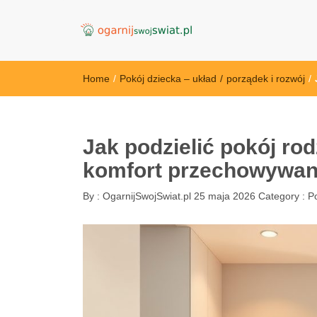
OgarnijSwojSwi
Home
/
Pokój dziecka – układ
/
porządek i rozwój
/
Jak podzielić pokój ro
komfort przechowywani
By :
OgarnijSwojSwiat.pl
25 maja 2026
Category :
Po