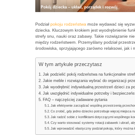
Pokój dziecka – układ, porządek i rozwój
Podział
pokoju rodzeństwa
może wydawać się wyzwan
dziecka. Kluczowym krokiem jest wyodrębnienie fun
strefy snu, nauki oraz zabawy. Takie rozwiązanie ni
między rodzeństwem. Przemyślany podział przestrze
środowiska, sprzyjającego zarówno relaksowi, jak i 
W tym artykule przeczytasz
Jak podzielić pokój rodzeństwa na funkcjonalne stre
Jakie meble i rozwiązania wybrać do organizacji pr
Jak wyodrębnić indywidualną przestrzeń dzieci za p
Jak uwzględnić indywidualne potrzeby i bezpieczeń
FAQ – najczęściej zadawane pytania
Jak efektywnie zarządzać wspólną przestrzenią przecho
Co zrobić, gdy jedno dziecko potrzebuje więcej miejsca 
Jak radzić sobie z konfliktami dotyczącymi wspólnego kor
Czy warto stosować systemy rotacji zabawek i ubrań, aby
Jak wprowadzić elastyczny podział pokoju, który można ł