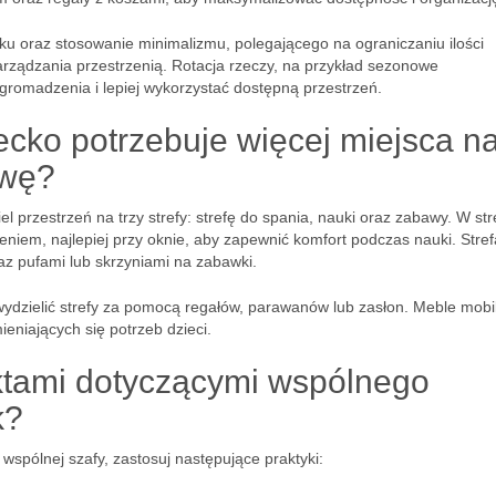
u oraz stosowanie minimalizmu, polegającego na ograniczaniu ilości
arządzania przestrzenią. Rotacja rzeczy, na przykład sezonowe
romadzenia i lepiej wykorzystać dostępną przestrzeń.
ecko potrzebuje więcej miejsca n
awę?
iel przestrzeń na trzy strefy: strefę do spania, nauki oraz zabawy. W str
niem, najlepiej przy oknie, aby zapewnić komfort podczas nauki. Stref
z pufami lub skrzyniami na zabawki.
ydzielić strefy za pomocą regałów, parawanów lub zasłon. Meble mobi
eniających się potrzeb dzieci.
liktami dotyczącymi wspólnego
k?
wspólnej szafy, zastosuj następujące praktyki: