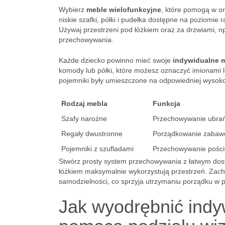
Wybierz
meble wielofunkcyjne
, które pomogą w o
niskie szafki, półki i pudełka dostępne na poziomie
Używaj przestrzeni pod łóżkiem oraz za drzwiami, np
przechowywania.
Każde dziecko powinno mieć swoje
indywidualne 
komody lub półki, które możesz oznaczyć imionami l
pojemniki były umieszczone na odpowiedniej wysokoś
Rodzaj mebla
Funkcja
Szafy narożne
Przechowywanie ubra
Regały dwustronne
Porządkowanie zabaw
Pojemniki z szufladami
Przechowywanie poście
Stwórz prosty system przechowywania z łatwym dos
łóżkiem maksymalnie wykorzystują przestrzeń. Zachę
samodzielności, co sprzyja utrzymaniu porządku w p
Jak wyodrębnić indyw