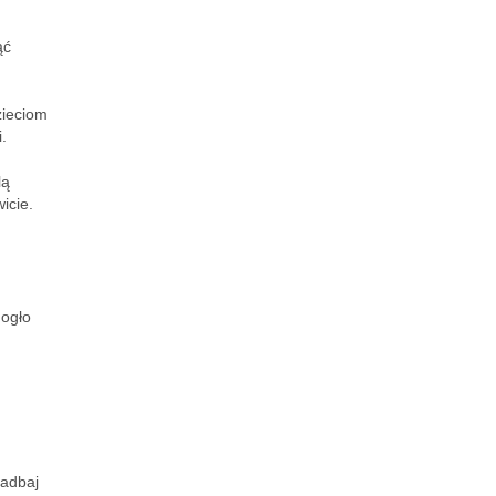
ąć
zieciom
.
lą
icie.
mogło
zadbaj