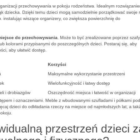
rganizacji przechowywania w pokoju rodzeństwa. Idealnym rozwiązani
 rąk dziecka. Dzięki temu dzieci mogą samodzielnie porządkować swoje 
. instalując wiszące organizery, co zwiększa powierzchnię do
miejsce do przechowywania
. Może to być zrealizowane poprzez szafy
ub kolorami przypisanymi do poszczególnych dzieci. Postaraj się, aby
ci, aby ułatwić dostęp.
Korzyści
ń
Maksymalne wykorzystanie przestrzeni
ek
Wielofunkcyjność i łatwy dostęp
li i drobiazgów
Oszczędność miejsca i łatwość w organizacji
tępem i oznaczeniami. Meble z wbudowanymi szufladami i półkami po
caj dzieci do odkładania rzeczy na miejsce od najmłodszych lat, a tak
okoju.
idualną przestrzeń dzieci z