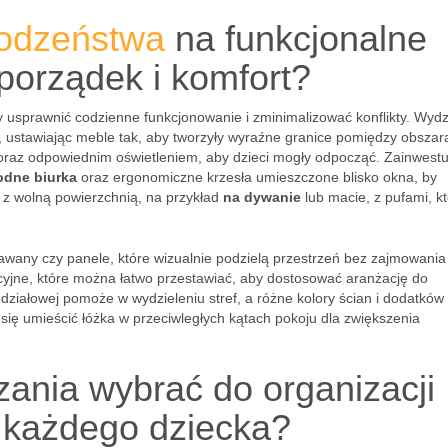
rodzeństwa
na funkcjonalne
porządek i komfort?
y usprawnić codzienne funkcjonowanie i zminimalizować konflikty. Wydz
, ustawiając meble tak, aby tworzyły wyraźne granice pomiędzy obszar
raz odpowiednim oświetleniem, aby dzieci mogły odpocząć. Zainwestu
dne biurka
oraz ergonomiczne krzesła umieszczone blisko okna, by
j z wolną powierzchnią, na przykład
na dywanie
lub macie, z pufami, k
rawany czy panele, które wizualnie podzielą przestrzeń bez zajmowania
yjne, które można łatwo przestawiać, aby dostosować aranżację do
 działowej pomoże w wydzieleniu stref, a różne kolory ścian i dodatków
się umieścić łóżka w przeciwległych kątach pokoju dla zwiększenia
zania wybrać do organizacji
 każdego dziecka?