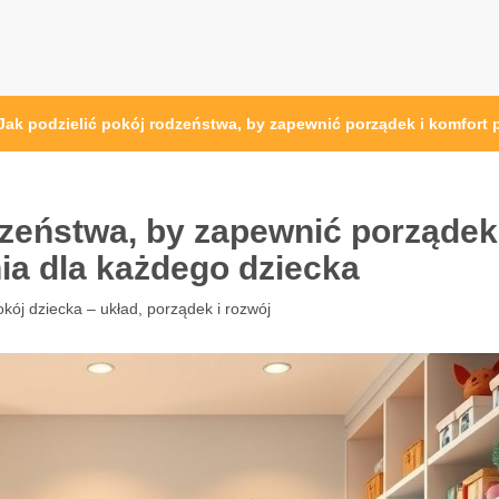
at.pl
Jak podzielić pokój rodzeństwa, by zapewnić porządek i komfort
dzeństwa, by zapewnić porządek
a dla każdego dziecka
kój dziecka – układ, porządek i rozwój