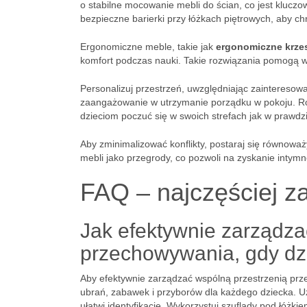
o stabilne mocowanie mebli do ścian, co jest klucz
bezpieczne barierki przy łóżkach piętrowych, aby c
Ergonomiczne meble, takie jak
ergonomiczne krze
komfort podczas nauki. Takie rozwiązania pomogą w
Personalizuj przestrzeń, uwzględniając zainteresow
zaangażowanie w utrzymanie porządku w pokoju. Różn
dzieciom poczuć się w swoich strefach jak w prawdz
Aby zminimalizować konflikty, postaraj się równoważ
mebli jako przegrody, co pozwoli na zyskanie intymn
FAQ – najczęściej z
Jak efektywnie zarządza
przechowywania, gdy dzi
Aby efektywnie zarządzać wspólną przestrzenią pr
ubrań, zabawek i przyborów dla każdego dziecka. Uży
ułatwi identyfikację. Wykorzystuj szuflady pod łóżk