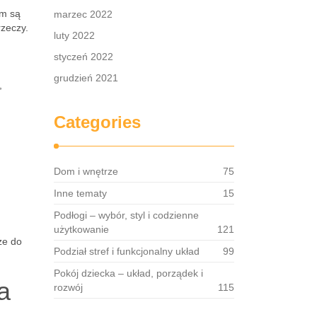
em są
marzec 2022
rzeczy.
luty 2022
styczeń 2022
grudzień 2021
,
Categories
Dom i wnętrze
75
Inne tematy
15
Podłogi – wybór, styl i codzienne
d
użytkowanie
121
że do
Podział stref i funkcjonalny układ
99
Pokój dziecka – układ, porządek i
a
rozwój
115