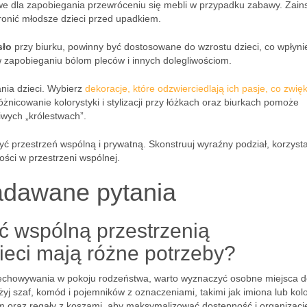
owe dla zapobiegania przewróceniu się mebli w przypadku zabawy. Zains
hronić młodsze dzieci przed upadkiem.
sło
przy biurku, powinny być dostosowane do wzrostu dzieci, co wpłyni
 zapobieganiu bólom pleców i innych dolegliwościom.
ania dzieci. Wybierz
dekoracje, które odzwierciedlają ich pasje, co zwię
icowanie kolorystyki i stylizacji przy łóżkach oraz biurkach pomoże
iwych „królestwach”.
yć przestrzeń wspólną i prywatną. Skonstruuj wyraźny podział, korzysta
ości w przestrzeni wspólnej.
adawane pytania
ć wspólną przestrzenią
eci mają różne potrzeby?
zechowywania w pokoju rodzeństwa, warto wyznaczyć osobne miejsca 
j szaf, komód i pojemników z oznaczeniami, takimi jak imiona lub kolo
iem oraz regały z koszami, aby maksymalizować dostępność i organizacj