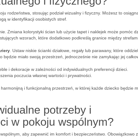
ualnego i fizycznego?
oju rodzeństwa, stosując podział wizualny i fizyczny. Możesz to osiągn
 w identyfikacji osobistych stref.
enie. Zmiana kolorystyki ścian lub użycie tapet i naklejek może pomóc d
stujących wzorach, które dodatkowo podkreślą granice między strefami
riery
. Ustaw niskie ścianki działowe, regały lub parawany, które oddzie
ko będzie miało swoją przestrzeń, jednocześnie nie zamykając jej całkow
ble i dekoracje w zależności od indywidualnych preferencji dzieci.
kszenia poczucia własnej wartości i prywatności.
armonijną i funkcjonalną przestrzeń, w której każde dziecko będzie 
idualne potrzeby i
eci w pokoju wspólnym?
 wspólnym, aby zapewnić im komfort i bezpieczeństwo. Obowiązkowo 