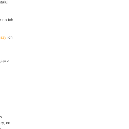
taluj
e na ich
kszy
ich
jąc z
do
ry, co
ę.