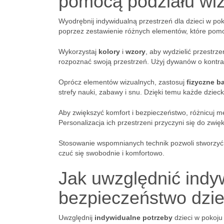
pomocą podziału wiz
Wyodrębnij indywidualną przestrzeń dla dzieci w pok
poprzez zestawienie różnych elementów, które pomogą
Wykorzystaj
kolory
i
wzory
, aby wydzielić przestrz
rozpoznać swoją przestrzeń. Użyj dywanów o kontra
Oprócz elementów wizualnych, zastosuj
fizyczne ba
strefy nauki, zabawy i snu. Dzięki temu każde dziec
Aby zwiększyć komfort i bezpieczeństwo, różnicuj me
Personalizacja ich przestrzeni przyczyni się do zwię
Stosowanie wspomnianych technik pozwoli stworzyć h
czuć się swobodnie i komfortowo.
Jak uwzględnić indyw
bezpieczeństwo dzi
Uwzględnij
indywidualne potrzeby
dzieci w pokoju