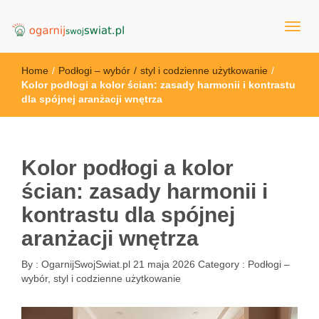
OgarnijSwojSwiat.pl
Home
/
Podłogi – wybór
/
styl i codzienne użytkowanie
/
Kolor podłogi a kolor ścian: zasady harmonii i kontrastu
dla spójnej aranżacji wnętrza
Kolor podłogi a kolor
ścian: zasady harmonii i
kontrastu dla spójnej
aranżacji wnętrza
By :
OgarnijSwojSwiat.pl
21 maja 2026
Category :
Podłogi –
wybór, styl i codzienne użytkowanie