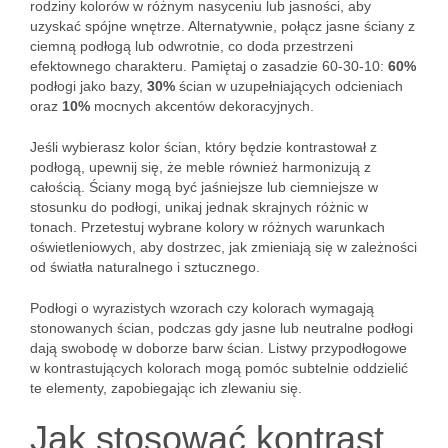
rodziny kolorów w różnym nasyceniu lub jasności, aby
uzyskać spójne wnętrze. Alternatywnie, połącz jasne ściany z
ciemną podłogą lub odwrotnie, co doda przestrzeni
efektownego charakteru. Pamiętaj o zasadzie 60-30-10:
60%
podłogi jako bazy,
30%
ścian w uzupełniających odcieniach
oraz
10%
mocnych akcentów dekoracyjnych.
Jeśli wybierasz kolor ścian, który będzie kontrastował z
podłogą, upewnij się, że meble również harmonizują z
całością. Ściany mogą być jaśniejsze lub ciemniejsze w
stosunku do podłogi, unikaj jednak skrajnych różnic w
tonach. Przetestuj wybrane kolory w różnych warunkach
oświetleniowych, aby dostrzec, jak zmieniają się w zależności
od światła naturalnego i sztucznego.
Podłogi o wyrazistych wzorach czy kolorach wymagają
stonowanych ścian, podczas gdy jasne lub neutralne podłogi
dają swobodę w doborze barw ścian. Listwy przypodłogowe
w kontrastujących kolorach mogą pomóc subtelnie oddzielić
te elementy, zapobiegając ich zlewaniu się.
Jak stosować kontrast