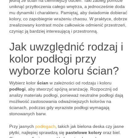
jedną ze ścian na ciemniejszy odcień. Taki zabieg pomoże
uniknąć przytłoczenia całego wnętrza, a jednocześnie doda
mu dynamiki i charakteru. Pamiętaj, aby świadomie dobierać
kolory, co zapobiegnie wrażeniu chaosu. W praktyce, dobrze
zrealizowany kontrast może całkowicie odmienić przestrzeń,
czyniąc ją bardziej interesującą i przestronną.
Jak uwzględnić rodzaj i
kolor podłogi przy
wyborze koloru ścian?
Wybierz kolor
ścian
w zależności od rodzaju i koloru
podłogi
, aby stworzyć spójną aranżację. Rozpocznij od
analizy materiału podłogi, ponieważ neutralne podłogi dają
możliwość zastosowania odważniejszych kolorów na
ścianach, podczas gdy wyraziste podłogi wymagają
stonowanych barw.
Przy jasnych
podłogach
, takich jak bielona deska czy jasne
płytki, najlepiej sprawdzą się
pastelowe kolory
oraz biel.