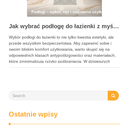
Podłogi – wybór, styl i codzienne użytkowanie
Jak wybrać podłogę do łazienki z myślą o bezpieczeństwie antypoślizgowym i estetyce wnętrza
Wybór podłogi do łazienki to nie tylko kwestia estetyki, ale
przede wszystkim bezpieczeństwa. Aby zapewnić sobie i
swoim bliskim komfort użytkowania, warto skupić się na
odpowiednich klasach antypoślizgowości oraz materiałach,
które zminimalizują ryzyko poślizgnięcia. W dzisiejszych
czasach dostępne są płytki, które łączą w sobie
funkcjonalność i atrakcyjny wygląd, co pozwala …
Ostatnie wpisy