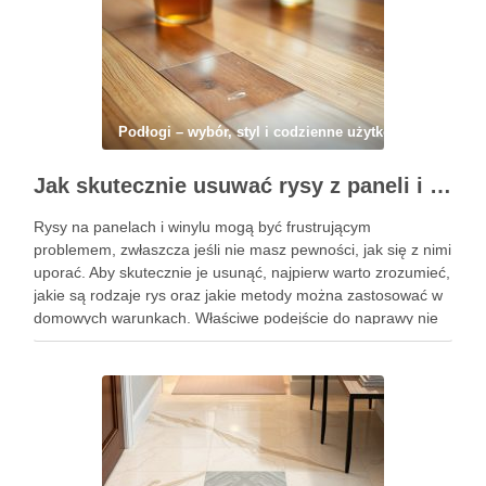
Podłogi – wybór, styl i codzienne użytkowanie
Jak skutecznie usuwać rysy z paneli i winylu domowymi sposobami – praktyczne wskazówki i najczęstsze pułapki
Rysy na panelach i winylu mogą być frustrującym
problemem, zwłaszcza jeśli nie masz pewności, jak się z nimi
uporać. Aby skutecznie je usunąć, najpierw warto zrozumieć,
jakie są rodzaje rys oraz jakie metody można zastosować w
domowych warunkach. Właściwe podejście do naprawy nie
tylko zaoszczędzi czas i pieniądze, ale również …