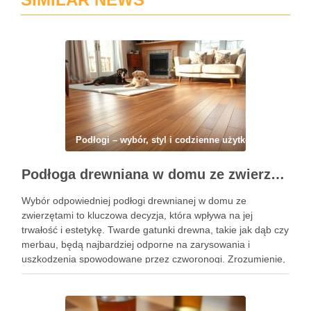
Podłogi – wybór, styl i codzienne użytkowanie
Podłoga drewniana w domu ze zwierzętami: jak wybrać, zabezpieczyć i pielęgnować na co dzień
Wybór odpowiedniej podłogi drewnianej w domu ze
zwierzętami to kluczowa decyzja, która wpływa na jej
trwałość i estetykę. Twarde gatunki drewna, takie jak dąb czy
merbau, będą najbardziej odporne na zarysowania i
uszkodzenia spowodowane przez czworonogi. Zrozumienie,
jakie metody zabezpieczeń i pielęgnacji są skuteczne,
pomoże Ci utrzymać podłogę w doskonałym …