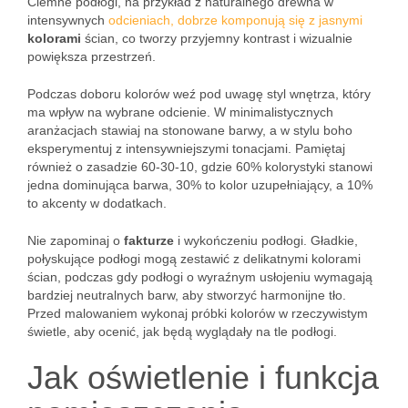
Ciemne podłogi, na przykład z naturalnego drewna w
intensywnych
odcieniach, dobrze komponują się z jasnymi
kolorami
ścian, co tworzy przyjemny kontrast i wizualnie
powiększa przestrzeń.
Podczas doboru kolorów weź pod uwagę styl wnętrza, który
ma wpływ na wybrane odcienie. W minimalistycznych
aranżacjach stawiaj na stonowane barwy, a w stylu boho
eksperymentuj z intensywniejszymi tonacjami. Pamiętaj
również o zasadzie 60-30-10, gdzie 60% kolorystyki stanowi
jedna dominująca barwa, 30% to kolor uzupełniający, a 10%
to akcenty w dodatkach.
Nie zapominaj o
fakturze
i wykończeniu podłogi. Gładkie,
połyskujące podłogi mogą zestawić z delikatnymi kolorami
ścian, podczas gdy podłogi o wyraźnym usłojeniu wymagają
bardziej neutralnych barw, aby stworzyć harmonijne tło.
Przed malowaniem wykonaj próbki kolorów w rzeczywistym
świetle, aby ocenić, jak będą wyglądały na tle podłogi.
Jak oświetlenie i funkcja