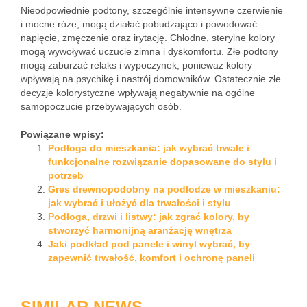
Nieodpowiednie podtony, szczególnie intensywne czerwienie
i mocne róże, mogą działać pobudzająco i powodować
napięcie, zmęczenie oraz irytację. Chłodne, sterylne kolory
mogą wywoływać uczucie zimna i dyskomfortu. Złe podtony
mogą zaburzać relaks i wypoczynek, ponieważ kolory
wpływają na psychikę i nastrój domowników. Ostatecznie złe
decyzje kolorystyczne wpływają negatywnie na ogólne
samopoczucie przebywających osób.
Powiązane wpisy:
Podłoga do mieszkania: jak wybrać trwałe i
funkcjonalne rozwiązanie dopasowane do stylu i
potrzeb
Gres drewnopodobny na podłodze w mieszkaniu:
jak wybrać i ułożyć dla trwałości i stylu
Podłoga, drzwi i listwy: jak zgrać kolory, by
stworzyć harmonijną aranżację wnętrza
Jaki podkład pod panele i winyl wybrać, by
zapewnić trwałość, komfort i ochronę paneli
SIMILAR NEWS