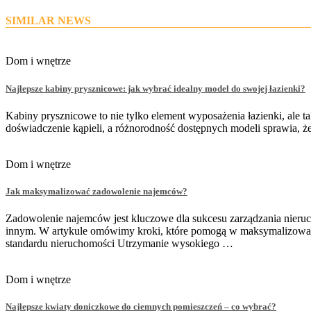
SIMILAR NEWS
Dom i wnętrze
Najlepsze kabiny prysznicowe: jak wybrać idealny model do swojej łazienki?
Kabiny prysznicowe to nie tylko element wyposażenia łazienki, ale
doświadczenie kąpieli, a różnorodność dostępnych modeli sprawia, 
Dom i wnętrze
Jak maksymalizować zadowolenie najemców?
Zadowolenie najemców jest kluczowe dla sukcesu zarządzania nieru
innym. W artykule omówimy kroki, które pomogą w maksymalizowani
standardu nieruchomości Utrzymanie wysokiego …
Dom i wnętrze
Najlepsze kwiaty doniczkowe do ciemnych pomieszczeń – co wybrać?