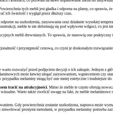
rach i kolorach, co pozwala na łatwe dopasowanie mebli do indywidua
 Powierzchnia tych mebli jest gładka i odporna na plamy, co sprawia, ż
ać ich świeżość i wygląd przez dłuższy czas.
 odporne na uszkodzenia, zarysowania oraz działanie wysokiej temper
konstrukcji, meble te nie deformują się pod wpływem wilgoci, co jest 
ycyjnych mebli drewnianych. To sprawia, że stanowią one praktyczny 
cjonalność i przystępność cenową, co czyni je doskonałym rozwiązani
re warto rozważyć przed podjęciem decyzji o ich zakupie. Jednym z 
aminowych może łatwiej ulegać zarysowaniom, wgnieceniom czy otarc
 przypadku melaminy mogą być one mniej estetyczne i trudniejsze do 
sem tracić na atrakcyjności
. Mimo że meble te często oferują nowocz
 wizualne. Warto także zwrócić uwagę na fakt, że meble melaminowe 
aniem. Gdy powierzchnia zostanie uszkodzona, naprawa może wymaga
 się zniwelować prostymi metodami, w przypadku melaminy potrzeba z