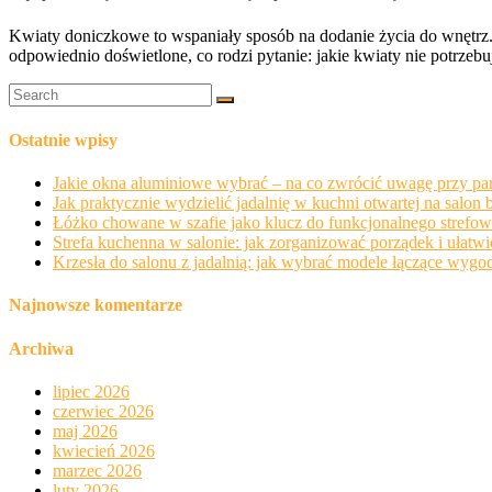
Kwiaty doniczkowe to wspaniały sposób na dodanie życia do wnętrz. 
odpowiednio doświetlone, co rodzi pytanie: jakie kwiaty nie potrze
Ostatnie wpisy
Jakie okna aluminiowe wybrać – na co zwrócić uwagę przy par
Jak praktycznie wydzielić jadalnię w kuchni otwartej na salon b
Łóżko chowane w szafie jako klucz do funkcjonalnego strefowa
Strefa kuchenna w salonie: jak zorganizować porządek i ułatw
Krzesła do salonu z jadalnią: jak wybrać modele łączące wygodę
Najnowsze komentarze
Archiwa
lipiec 2026
czerwiec 2026
maj 2026
kwiecień 2026
marzec 2026
luty 2026