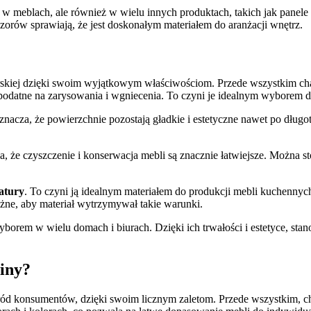
 w meblach, ale również w wielu innych produktach, takich jak panele 
zorów sprawiają, że jest doskonałym materiałem do aranżacji wnętrz.
arskiej dzięki swoim wyjątkowym właściwościom. Przede wszystkim cha
podatne na zarysowania i wgniecenia. To czyni je idealnym wyborem d
oznacza, że powierzchnie pozostają gładkie i estetyczne nawet po dłu
ia, że czyszczenie i konserwacja mebli są znacznie łatwiejsze. Można
atury
. To czyni ją idealnym materiałem do produkcji mebli kuchennych
żne, aby materiał wytrzymywał takie warunki.
borem w wielu domach i biurach. Dzięki ich trwałości i estetyce, sta
iny?
d konsumentów, dzięki swoim licznym zaletom. Przede wszystkim, ch