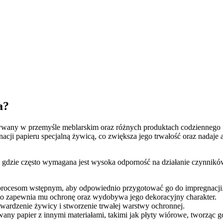
a?
stywany w przemyśle meblarskim oraz różnych produktach codziennego 
nacji papieru specjalną żywicą, co zwiększa jego trwałość oraz nadaj
 gdzie często wymagana jest wysoka odporność na działanie czynników
rocesom wstępnym, aby odpowiednio przygotować go do impregnacji
co zapewnia mu ochronę oraz wydobywa jego dekoracyjny charakter.
wardzenie żywicy i stworzenie trwałej warstwy ochronnej.
ny papier z innymi materiałami, takimi jak płyty wiórowe, tworząc 