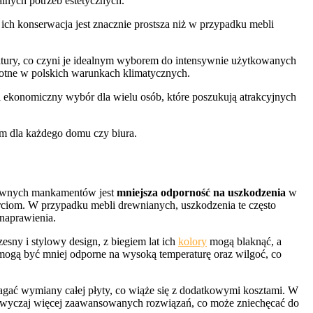
lnych potrzeb estetycznych.
e ich konserwacja jest znacznie prostsza niż w przypadku mebli
atury, co czyni je idealnym wyborem do intensywnie użytkowanych
istotne w polskich warunkach klimatycznych.
i ekonomiczny wybór dla wielu osób, które poszukują atrakcyjnych
em dla każdego domu czy biura.
głównych mankamentów jest
mniejsza odporność na uszkodzenia
w
iom. W przypadku mebli drewnianych, uszkodzenia te często
naprawienia.
esny i stylowy design, z biegiem lat ich
kolory
mogą blaknąć, a
mogą być mniej odporne na wysoką temperaturę oraz wilgoć, co
ć wymiany całej płyty, co wiąże się z dodatkowymi kosztami. W
azwyczaj więcej zaawansowanych rozwiązań, co może zniechęcać do