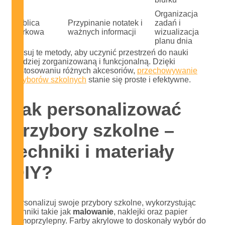
Organizacja
Tablica
Przypinanie notatek i
zadań i
korkowa
ważnych informacji
wizualizacja
planu dnia
Stosuj te metody, aby uczynić przestrzeń do nauki
bardziej zorganizowaną i funkcjonalną. Dzięki
zastosowaniu różnych akcesoriów,
przechowywanie
przyborów szkolnych
stanie się proste i efektywne.
Jak personalizować
przybory szkolne –
techniki i materiały
DIY?
Personalizuj swoje przybory szkolne, wykorzystując
techniki takie jak
malowanie
, naklejki oraz papier
samoprzylepny. Farby akrylowe to doskonały wybór do