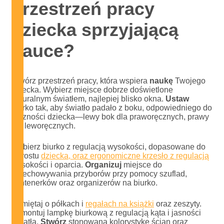
przestrzeń pracy
dziecka sprzyjającą
nauce?
Stwórz przestrzeń pracy, która wspiera
naukę
Twojego
dziecka. Wybierz miejsce dobrze doświetlone
naturalnym światłem, najlepiej blisko okna.
Ustaw
biurko tak, aby światło padało z boku, odpowiedniego do
ręczności dziecka—lewy bok dla praworęcznych, prawy
dla leworęcznych.
Wybierz biurko z regulacją wysokości, dopasowane do
wzrostu
dziecka, oraz ergonomiczne krzesło z regulacją
wysokości i oparcia.
Organizuj
miejsce do
przechowywania przyborów przy pomocy szuflad,
kontenerków oraz organizerów na biurko.
Pamiętaj o półkach i
regałach na książki
oraz zeszyty.
Zamontuj lampkę biurkową z regulacją kąta i jasności
światła.
Stwórz
stonowaną kolorystykę ścian oraz