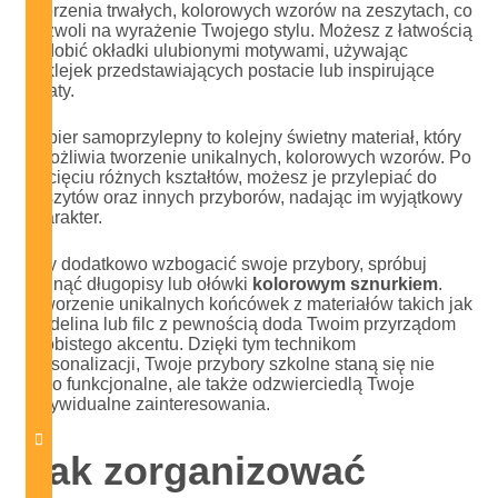
tworzenia trwałych, kolorowych wzorów na zeszytach, co
pozwoli na wyrażenie Twojego stylu. Możesz z łatwością
ozdobić okładki ulubionymi motywami, używając
naklejek przedstawiających postacie lub inspirujące
cytaty.
Papier samoprzylepny to kolejny świetny materiał, który
umożliwia tworzenie unikalnych, kolorowych wzorów. Po
wycięciu różnych kształtów, możesz je przylepiać do
zeszytów oraz innych przyborów, nadając im wyjątkowy
charakter.
Aby dodatkowo wzbogacić swoje przybory, spróbuj
owinąć długopisy lub ołówki
kolorowym sznurkiem
.
Stworzenie unikalnych końcówek z materiałów takich jak
modelina lub filc z pewnością doda Twoim przyrządom
osobistego akcentu. Dzięki tym technikom
personalizacji, Twoje przybory szkolne staną się nie
tylko funkcjonalne, ale także odzwierciedlą Twoje
indywidualne zainteresowania.
Jak zorganizować