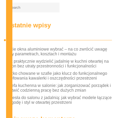
Ostatnie wpisy
Jakie okna aluminiowe wybrać – na co zwrócić uwagę
przy parametrach, kosztach i montażu
Jak praktycznie wydzielić jadalnię w kuchni otwartej na
salon bez utraty przestronności i funkcjonalności
Łóżko chowane w szafie jako klucz do funkcjonalnego
strefowania kawalerki i oszczędności przestrzeni
Strefa kuchenna w salonie: jak zorganizować porządek i
ułatwić codzienną pracę bez dużych zmian
Krzesła do salonu z jadalnią: jak wybrać modele łączące
wygodę i styl w otwartej przestrzeni