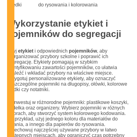
kredki
do rysowania i kolorowania
Wykorzystanie etykiet i
pojemników do segregacji
Użyj
etykiet
i odpowiednich
pojemników
, aby
reorganizować przybory szkolne i poprawić ich
segregację. Etykiety pomagają w szybkim
identyfikowaniu zawartości pojemników, co ułatwia
znaleźć i wkładać przybory na właściwe miejsce.
Przygotuj personalizowane etykiety, aby oznaczyć
poszczególne pojemniki na długopisy, ołówki, kolorowe
kredki czy notatniki.
Zainwestuj w różnorodne pojemniki: plastikowe koszyki,
pudełka oraz organizery. Wybierz pojemniki w różnych
kolorach, aby stworzyć system kolorowego kodowania.
Na przykład, użyj jednego koloru dla materiałów do
pisania, a innego dla papierów do rysowania.
Przechowuj najczęściej używane przybory w łatwo
dostępnych miejscach, aby ograniczyć czas potrzebny