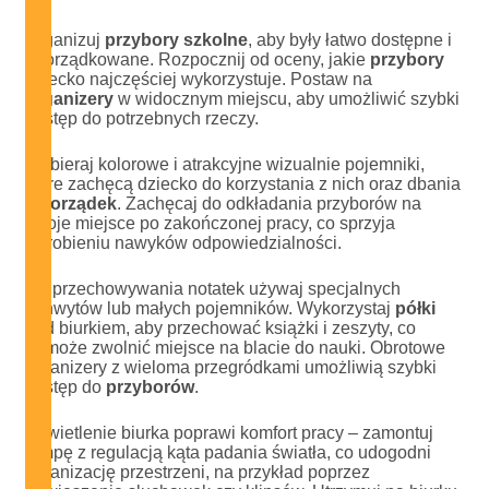
Organizuj
przybory szkolne
, aby były łatwo dostępne i
uporządkowane. Rozpocznij od oceny, jakie
przybory
dziecko najczęściej wykorzystuje. Postaw na
organizery
w widocznym miejscu, aby umożliwić szybki
dostęp do potrzebnych rzeczy.
Wybieraj kolorowe i atrakcyjne wizualnie pojemniki,
które zachęcą dziecko do korzystania z nich oraz dbania
o
porządek
. Zachęcaj do odkładania przyborów na
swoje miejsce po zakończonej pracy, co sprzyja
wyrobieniu nawyków odpowiedzialności.
Do przechowywania notatek używaj specjalnych
uchwytów lub małych pojemników. Wykorzystaj
półki
nad biurkiem, aby przechować książki i zeszyty, co
pomoże zwolnić miejsce na blacie do nauki. Obrotowe
organizery z wieloma przegródkami umożliwią szybki
dostęp do
przyborów
.
Oświetlenie biurka poprawi komfort pracy – zamontuj
lampę z regulacją kąta padania światła, co udogodni
organizację przestrzeni, na przykład poprzez