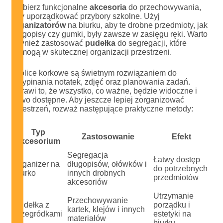
Wybierz funkcjonalne
akcesoria
do przechowywania,
aby uporządkować przybory szkolne. Użyj
organizatorów
na biurku, aby te drobne przedmioty, jak
długopisy czy gumki, były zawsze w zasięgu ręki. Warto
również zastosować
pudełka
do segregacji, które
pomogą w skutecznej organizacji przestrzeni.
Tablice korkowe są świetnym rozwiązaniem do
przypinania notatek, zdjęć oraz planowania zadań.
Sprawi to, że wszystko, co ważne, będzie widoczne i
łatwo dostępne. Aby jeszcze lepiej zorganizować
przestrzeń, rozważ następujące praktyczne metody:
Typ
Zastosowanie
Efekt
akcesorium
Segregacja
Łatwy dostęp
Organizer na
długopisów, ołówków i
do potrzebnych
biurko
innych drobnych
przedmiotów
akcesoriów
Utrzymanie
Przechowywanie
Pudełka z
porządku i
kartek, klejów i innych
przegródkami
estetyki na
materiałów
biurku