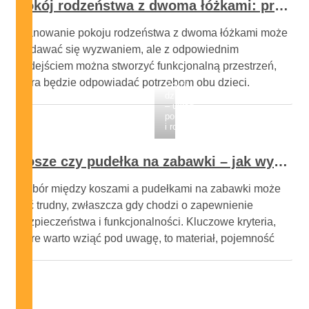
Pokój rodzeństwa z dwoma łóżkami: praktyczne układy i pomysły na funkcjonalną aranżację przestrzeni
Planowanie pokoju rodzeństwa z dwoma łóżkami może
wydawać się wyzwaniem, ale z odpowiednim
podejściem można stworzyć funkcjonalną przestrzeń,
która będzie odpowiadać potrzebom obu dzieci.
Pokój
dziecka
Kluczowe jest zrozumienie, jak różne układy łóżek
– układ,
wpływają na wykorzystanie dostępnej powierzchni oraz
porządek
i rozwój
komfort użytkowania. Dzięki sprytnym rozwiązaniom,
takim jak łóżka piętrowe czy rozkładane, można nie …
Kosze czy pudełka na zabawki – jak wybrać praktyczne i bezpieczne rozwiązanie do pokoju dziecka?
Wybór między koszami a pudełkami na zabawki może
być trudny, zwłaszcza gdy chodzi o zapewnienie
bezpieczeństwa i funkcjonalności. Kluczowe kryteria,
które warto wziąć pod uwagę, to materiał, pojemność
oraz estetyka pojemników. Dobrze dobrane pojemniki
nie tylko pomagają w organizacji przestrzeni, ale także
wspierają rozwój samodzielności dziecka. Warto
zrozumieć, jakie cechy …