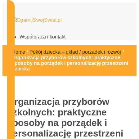
OgarnijSwojSwiat.pl
Współpraca i kontakt
Home
/
Pokój dziecka – układ
/
porządek i rozwój
/
Organizacja przyborów szkolnych: praktyczne
sposoby na porządek i personalizację przestrzeni
dziecka
Organizacja przyborów
szkolnych: praktyczne
sposoby na porządek i
personalizację przestrzeni