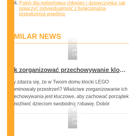
Pokój dla rodzeństwa chłopiec i dziewczynka: jak
połączyć indywidualność z funkcjonalną
przestrzenią wspólną
SIMILAR NEWS
Pokój
dziecka
– układ,
porządek
i rozwój
Jak zorganizować przechowywanie klocków, by utrzymać porządek i ułatwić zabawę dzieciom
Czy zdarza się, że w Twoim domu klocki LEGO
zdominowały przestrzeń? Właściwe zorganizowanie ich
przechowywania jest kluczowe, aby zachować porządek
i umożliwić dzieciom swobodną zabawę. Dobór
Pokój
dziecka
odpowiednich pojemników oraz mebli do
– układ,
przechowywania może znacząco wpłynąć na to, jak
porządek
i rozwój
łatwo będzie odnaleźć potrzebne elementy, a także
zminimalizować bałagan. Właściwe rozwiązania nie …