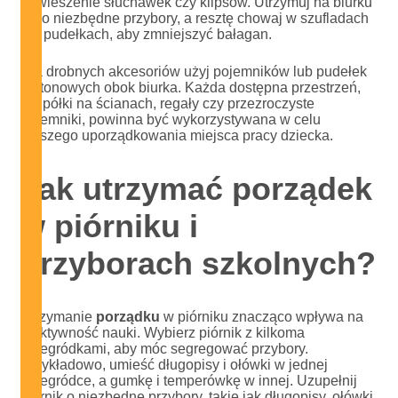
powieszenie słuchawek czy klipsów. Utrzymuj na biurku
tylko niezbędne przybory, a resztę chowaj w szufladach
lub pudełkach, aby zmniejszyć bałagan.
Dla drobnych akcesoriów użyj pojemników lub pudełek
kartonowych obok biurka. Każda dostępna przestrzeń,
jak półki na ścianach, regały czy przezroczyste
pojemniki, powinna być wykorzystywana w celu
dalszego uporządkowania miejsca pracy dziecka.
Jak utrzymać porządek
w piórniku i
przyborach szkolnych?
Utrzymanie
porządku
w piórniku znacząco wpływa na
efektywność nauki. Wybierz piórnik z kilkoma
przegródkami, aby móc segregować przybory.
Przykładowo, umieść długopisy i ołówki w jednej
przegródce, a gumkę i temperówkę w innej. Uzupełnij
piórnik o niezbędne przybory, takie jak długopisy, ołówki,