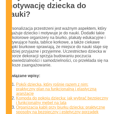
motywację dziecka do
nauki?
Personalizacja przestrzeni jest ważnym aspektem, który
angażuje dziecko i motywuje je do nauki. Dodatki takie
jak kolorowe organizery na biurko, plakaty edukacyjne i
motywujące hasła, tablice korkowe, a także ciekawe
lampki biurkowe sprawiają, że miejsce do nauki staje się
bardziej przyjazne i przyjemne. Uczestnictwo dziecka w
wyborze dekoracji sprzyja budowaniu poczucia
odpowiedzialności i samodzielności, co przekłada się na
większe zaangażowanie.
Powiązane wpisy:
Pokój dziecka, który rośnie razem z nim:
praktyczny plan na funkcjonalną i elastyczną
aranżację
Komoda do pokoju dziecka: jak wybrać bezpieczny
i funkcjonalny mebel na lata
Organizacja kabli przy biurku dziecka: praktyczne
sposoby na bezpieczny i estetyczny porządek