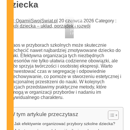
dziecka
Pokój
dziecka
By :
OgarnijSwojSwiat.pl
20 czerwca 2026
Category :
– układ,
Pokój dziecka – układ, porządek i rozwój
porządek
i rozwój
Chaos w przyborach szkolnych może skutecznie
zniechęcić nawet najbardziej zmotywowane dziecko do
nauki. Efektywna organizacja tych niezbędnych
akcesoriów nie tylko ułatwia codzienne obowiązki, ale
także sprzyja twórczości i osobistej ekspresji. Warto
zainwestować czas w segregację i odpowiednie
przechowywanie, co pomoże w stworzeniu estetycznej i
funkcjonalnej przestrzeni do nauki. W kolejnych
sekcjach przedstawimy praktyczne metody, które
pomogą w organizacji przyborów i nadaniu im
indywidualnego charakteru.
W tym artykule przeczytasz
Jak efektywnie organizować przybory szkolne dziecka?