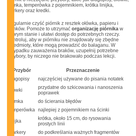
gumka, temperówka z pojemnikiem, krótka linijka,
markery oraz kredki.
Regularnie czyść piórnik z resztek ołówka, papieru i
ścinków. Pomoże to utrzymać
organizację piórnika
w
dobrym stanie i ułatwi dostęp do potrzebnych rzeczy.
Kontroluj, aby w piórniku nie znajdowały się zbędne
przedmioty, które mogą prowadzić do bałaganu. W
przypadku zauważenia braków, uzupełnij potrzebne
przybory, by niczego nie brakowało podczas lekcji.
Przybór
Przeznaczenie
długopisy
najczęściej używane do pisania notatek
przydatne do szkicowania i nanoszenia
ołówki
poprawek
gumka
do ścierania błędów
temperówka
najlepiej z pojemnikiem na ścinki
krótka, około 15 cm, do rysowania
linijka
prostych linii
markery
do podkreślania ważnych fragmentów