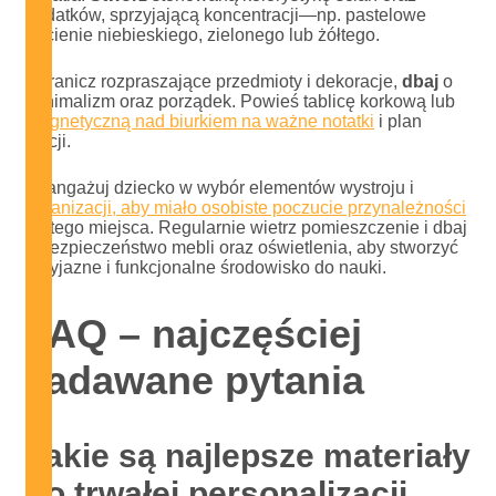
dodatków, sprzyjającą koncentracji—np. pastelowe
odcienie niebieskiego, zielonego lub żółtego.
Ogranicz rozpraszające przedmioty i dekoracje,
dbaj
o
minimalizm oraz porządek. Powieś tablicę korkową lub
magnetyczną nad biurkiem na ważne notatki
i plan
lekcji.
Zaangażuj dziecko w wybór elementów wystroju i
organizacji, aby miało osobiste poczucie przynależności
do tego miejsca. Regularnie wietrz pomieszczenie i dbaj
o bezpieczeństwo mebli oraz oświetlenia, aby stworzyć
przyjazne i funkcjonalne środowisko do nauki.
FAQ – najczęściej
zadawane pytania
Jakie są najlepsze materiały
do trwałej personalizacji