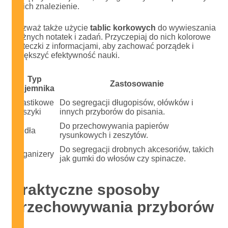
na ich znalezienie.
Rozważ także użycie
tablic korkowych
do wywieszania
ważnych notatek i zadań. Przyczepiaj do nich kolorowe
karteczki z informacjami, aby zachować porządek i
zwiększyć efektywność nauki.
Typ
Zastosowanie
pojemnika
Plastikowe
Do segregacji długopisów, ołówków i
koszyki
innych przyborów do pisania.
Do przechowywania papierów
Pudła
rysunkowych i zeszytów.
Do segregacji drobnych akcesoriów, takich
Organizery
jak gumki do włosów czy spinacze.
Praktyczne sposoby
przechowywania przyborów