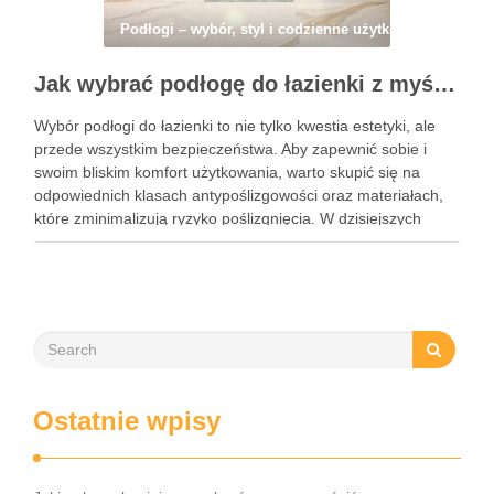
Podłogi – wybór, styl i codzienne użytkowanie
Jak wybrać podłogę do łazienki z myślą o bezpieczeństwie antypoślizgowym i estetyce wnętrza
Wybór podłogi do łazienki to nie tylko kwestia estetyki, ale
przede wszystkim bezpieczeństwa. Aby zapewnić sobie i
swoim bliskim komfort użytkowania, warto skupić się na
odpowiednich klasach antypoślizgowości oraz materiałach,
które zminimalizują ryzyko poślizgnięcia. W dzisiejszych
czasach dostępne są płytki, które łączą w sobie
funkcjonalność i atrakcyjny wygląd, co pozwala …
Ostatnie wpisy