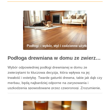
Podłogi – wybór, styl i codzienne użytkowanie
Podłoga drewniana w domu ze zwierzętami: jak wybrać, zabezpieczyć i pielęgnować na co dzień
Wybór odpowiedniej podłogi drewnianej w domu ze
zwierzętami to kluczowa decyzja, która wpływa na jej
trwałość i estetykę. Twarde gatunki drewna, takie jak dąb czy
merbau, będą najbardziej odporne na zarysowania i
uszkodzenia spowodowane przez czworonogi. Zrozumienie,
jakie metody zabezpieczeń i pielęgnacji są skuteczne,
pomoże Ci utrzymać podłogę w doskonałym …