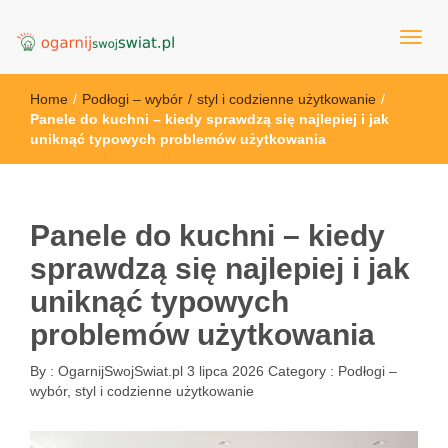
OgarnijSwojSwiat.pl
Home
/
Podłogi – wybór
/
styl i codzienne użytkowanie
/
Panele do kuchni – kiedy sprawdzą się najlepiej i jak
uniknąć typowych problemów użytkowania
Panele do kuchni – kiedy
sprawdzą się najlepiej i jak
uniknąć typowych
problemów użytkowania
By :
OgarnijSwojSwiat.pl
3 lipca 2026
Category :
Podłogi –
wybór, styl i codzienne użytkowanie