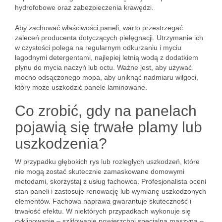
hydrofobowe oraz zabezpieczenia krawędzi.
Aby zachować właściwości paneli, warto przestrzegać
zaleceń producenta dotyczących pielęgnacji. Utrzymanie ich
w czystości polega na regularnym odkurzaniu i myciu
łagodnymi detergentami, najlepiej letnią wodą z dodatkiem
płynu do mycia naczyń lub octu. Ważne jest, aby używać
mocno odsączonego mopa, aby uniknąć nadmiaru wilgoci,
który może uszkodzić panele laminowane.
Co zrobić, gdy na panelach
pojawią się trwałe plamy lub
uszkodzenia?
W przypadku głębokich rys lub rozległych uszkodzeń, które
nie mogą zostać skutecznie zamaskowane domowymi
metodami, skorzystaj z usług fachowca. Profesjonalista oceni
stan paneli i zastosuje renowację lub wymianę uszkodzonych
elementów. Fachowa naprawa gwarantuje skuteczność i
trwałość efektu. W niektórych przypadkach wykonuje się
cyklinowanie – szlifowanie powierzchni specjalną maszyną –