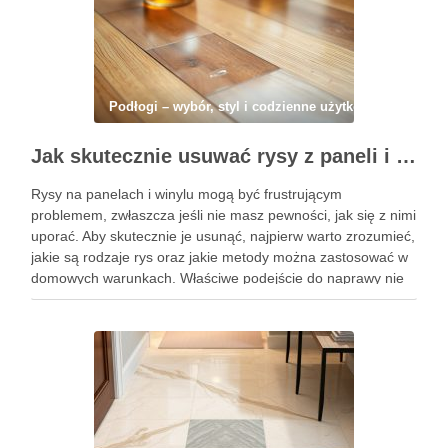
Podłogi – wybór, styl i codzienne użytkowanie
Jak skutecznie usuwać rysy z paneli i winylu domowymi sposobami – praktyczne wskazówki i najczęstsze pułapki
Rysy na panelach i winylu mogą być frustrującym
problemem, zwłaszcza jeśli nie masz pewności, jak się z nimi
uporać. Aby skutecznie je usunąć, najpierw warto zrozumieć,
jakie są rodzaje rys oraz jakie metody można zastosować w
domowych warunkach. Właściwe podejście do naprawy nie
tylko zaoszczędzi czas i pieniądze, ale również …