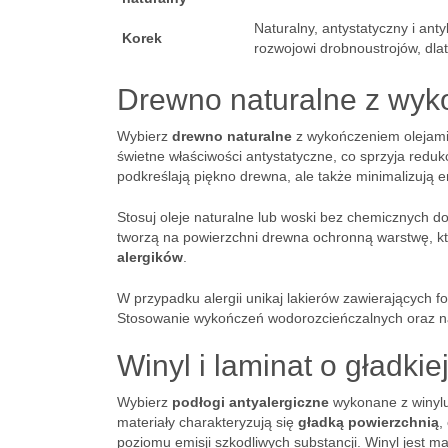
Naturalny, antystatyczny i anty
Korek
rozwojowi drobnoustrojów, dla
Drewno naturalne z wyk
Wybierz
drewno naturalne
z wykończeniem olejami
świetne właściwości antystatyczne, co sprzyja redukc
podkreślają piękno drewna, ale także minimalizują emi
Stosuj oleje naturalne lub woski bez chemicznych 
tworzą na powierzchni drewna ochronną warstwę, któ
alergików
.
W przypadku alergii unikaj lakierów zawierających f
Stosowanie wykończeń wodorozcieńczalnych oraz nat
Winyl i laminat o gładkiej
Wybierz
podłogi antyalergiczne
wykonane z winylu
materiały charakteryzują się
gładką powierzchnią
,
poziomu emisji szkodliwych substancji. Winyl jest 