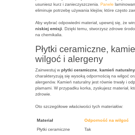
usuniesz kurz i zanieczyszczenia.
Panele
laminowane
eliminuje potrzebę używania klejów, które często zaw
Aby wybrać odpowiedni materiał, upewnij się, że win
niskiej emisji
. Dzięki temu, stworzysz zdrowe środ
na chemikalia.
Płytki ceramiczne, kamie
wilgoć i alergeny
Zainwestuj w
płytki ceramiczne
,
kamień naturalny
charakteryzują się wysoką odpornością na wilgoć ora
alergenów. Kamień naturalny jest równie trwały i o
plamami. W przypadku korka, zyskujesz materiał, któ
zdrowie.
Oto szczegółowe właściwości tych materiałów:
Materiał
Odporność na wilgoć
Płytki ceramiczne
Tak