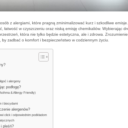
sób z alergiami, które pragną zminimalizować kurz i szkodliwe emisje.
ość, łatwość w czyszczeniu oraz niską emisję chemikaliów. Wybierając d
rzestrzeń, która nie tylko będzie estetyczna, ale i zdrowa. Zrozumienie,
tne, by zadbać o komfort i bezpieczeństwo w codziennym życiu.
eny?
lgoć i alergeny
jąc podłogę?
Asthma & Allergy Friendly)
m i biocydami
iczenie alergenów?
owi click i odpowiednim podkładom
tatycznych
 i pleśń?