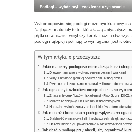
Podłogi – wybór, styl i codzienne użytkowanie
Wybór odpowiedniej podłogi może być kluczowy dla o
Najlepsze materiały to te, które łączą antystatyczn
płytki ceramiczne, winyl czy korek, można stworzyć p
podłogi najlepiej spełniają te wymagania, jest isto
W tym artykule przeczytasz
Jakie materiały podłogowe minimalizują kurz i alerg
Drewno naturalne z wykończeniem olejami i woskami
Winyl i laminat o gładkiej powierzchni i niskiej emisji
Płytki ceramiczne, kamień naturalny i korek odporne na wi
Jak ograniczyć szkodliwe emisje chemiczne wybiera
Znaczenie certyfikatów niskiej emisji (FloorScore, E0/E1, 
Montaż bezklejowy lub z klejami niskoemisyjnymi
Naturalne wykończenia zamiast lakierów z formaldehyde
Jak montaż i konstrukcja podłogi wpływają na ogran
Stabilność wymiarowa i eliminacja szczelin dzięki montaż
Uszczelnione fugi i powierzchnie o właściwościach antys
Jak dbać o podłogę przy alergii, aby ograniczyć kurz