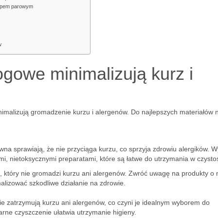
mopem parowym
w
ogowe minimalizują kurz i
inimalizują gromadzenie kurzu i alergenów. Do najlepszych materiałów 
na sprawiają, że nie przyciąga kurzu, co sprzyja zdrowiu alergików. W
i, nietoksycznymi preparatami, które są łatwe do utrzymania w czystoś
i, który nie gromadzi kurzu ani alergenów. Zwróć uwagę na produkty o n
alizować szkodliwe działanie na zdrowie.
nie zatrzymują kurzu ani alergenów, co czyni je idealnym wyborem do
rne czyszczenie ułatwia utrzymanie higieny.