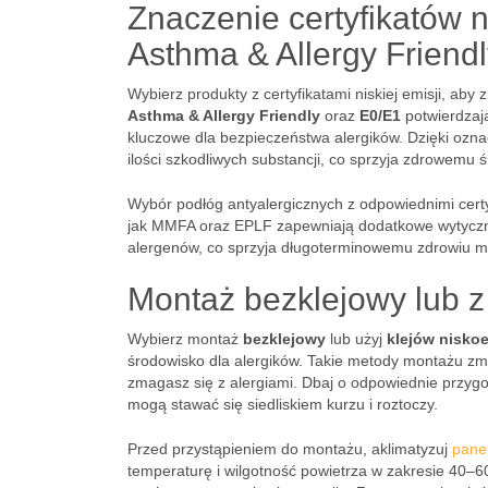
Znaczenie certyfikatów n
Asthma & Allergy Friendl
Wybierz produkty z certyfikatami niskiej emisji, aby 
Asthma & Allergy Friendly
oraz
E0/E1
potwierdzają
kluczowe dla bezpieczeństwa alergików. Dzięki ozn
ilości szkodliwych substancji, co sprzyja zdrowemu
Wybór podłóg antyalergicznych z odpowiednimi certyf
jak MMFA oraz EPLF zapewniają dodatkowe wytyczne,
alergenów, co sprzyja długoterminowemu zdrowiu 
Montaż bezklejowy lub z
Wybierz montaż
bezklejowy
lub użyj
klejów nisko
środowisko dla alergików. Takie metody montażu zmn
zmagasz się z alergiami. Dbaj o odpowiednie przygo
mogą stawać się siedliskiem kurzu i roztoczy.
Przed przystąpieniem do montażu, aklimatyzuj
pane
temperaturę i wilgotność powietrza w zakresie 40–60%