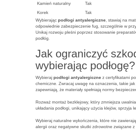
Kamień naturalny
Tak
Korek
Tak
Wybierając
podłogi antyalergiczne
, stawiaj na ma
odpowiednie zabezpieczenie fug, szczególnie w pr
Unikaj rozwoju pleśni poprzez stosowanie preparató
podłóg.
Jak ograniczyć szko
wybierając podłogę?
Wybieraj
podłogi antyalergiczne
z certyfikatami p
chemiczne. Zwracaj uwagę na oznaczenia, takie ja
zapewniają, że materiały spełniają normy bezpiecze
Rozważ montaż bezklejowy, który zmniejsza uwalnia
układania podłogi, unikający użycia klejów, sprzyja
Wybieraj naturalne wykończenia, które nie zawieraj
alergii oraz negatywne skutki zdrowotne związane 