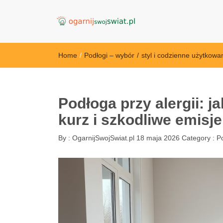
OgarnijSwojSwi
Home
/
Podłogi – wybór
/
styl i codzienne użytkowa
Podłoga przy alergii: j
kurz i szkodliwe emisje
By :
OgarnijSwojSwiat.pl
18 maja 2026
Category :
Po