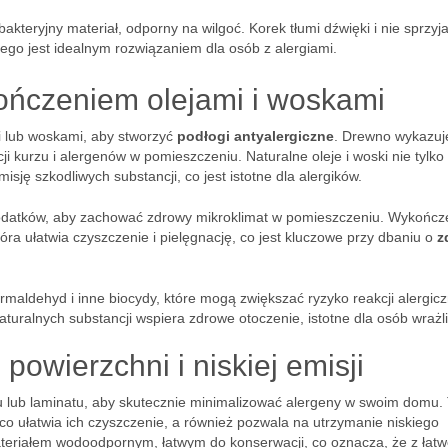
bakteryjny materiał, odporny na wilgoć. Korek tłumi dźwięki i nie sprzyj
tego jest idealnym rozwiązaniem dla osób z alergiami.
ończeniem olejami i woskami
 lub woskami, aby stworzyć
podłogi antyalergiczne
. Drewno wykazuj
ji kurzu i alergenów w pomieszczeniu. Naturalne oleje i woski nie tylko
sję szkodliwych substancji, co jest istotne dla alergików.
dodatków, aby zachować zdrowy mikroklimat w pomieszczeniu. Wykończe
ra ułatwia czyszczenie i pielęgnację, co jest kluczowe przy dbaniu o
z
ormaldehyd i inne biocydy, które mogą zwiększać ryzyko reakcji alergic
uralnych substancji wspiera zdrowe otoczenie, istotne dla osób wrażl
 powierzchni i niskiej emisji
 lub laminatu, aby skutecznie minimalizować alergeny w swoim domu.
 co ułatwia ich czyszczenie, a również pozwala na utrzymanie niskiego
materiałem wodoodpornym, łatwym do konserwacji, co oznacza, że z łatw