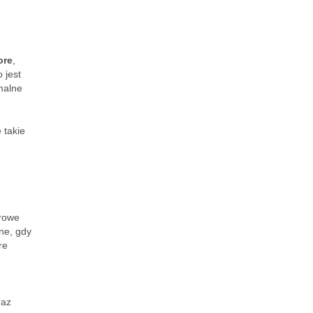
ore
,
 jest
malne
 takie
drowe
ne, gdy
re
raz