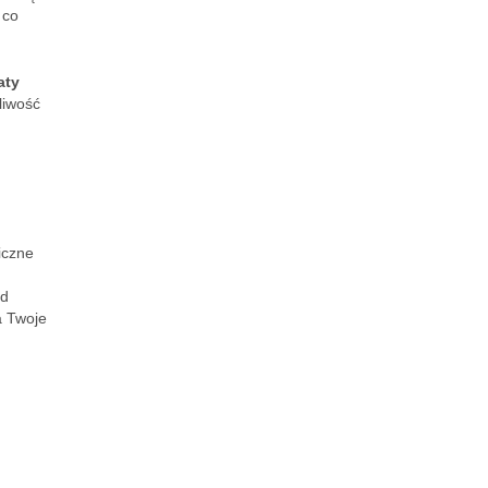
 co
aty
liwość
iczne
ed
a Twoje