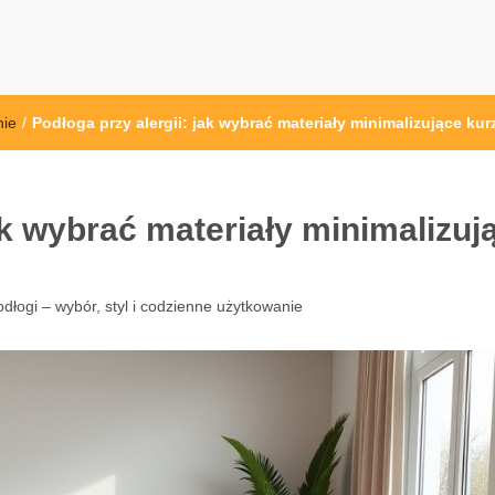
at.pl
nie
/
Podłoga przy alergii: jak wybrać materiały minimalizujące kur
ak wybrać materiały minimalizuj
dłogi – wybór, styl i codzienne użytkowanie