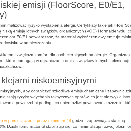
iskiej emisji (FloorScore, E0/E1,
y)
zminimalizować ryzyko wystąpienia alergii. Certyfikaty takie jak
FloorSc
 niską emisję lotnych związków organicznych (VOC) i formaldehydu, co
aczeniom E0/E1 potwierdzasz, że materiał wykończeniowy emituje mini
 środowisku w pomieszczeniu.
ikatami zwiększa komfort dla osób cierpiących na alergie. Organizacje
 które pomagają w ograniczaniu emisji związków lotnych i eliminacji
mieszkańców.
 klejami niskoemisyjnymi
emisyjnych
, aby ograniczyć szkodliwe emisje chemiczne i zapewnić z
iejszają ryzyko wdychania toksycznych oparów, co jest niezwykle istot
towanie powierzchni podłogi, co uniemożliwi powstawanie szczelin, któ
le w pomieszczeniu przez minimum 48
godzin, zapewniając stabilną
. Dzięki temu materiał stabilizuje się, co minimalizuje rozwój pleśni o