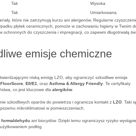
Tak
Wysoka
Tak
Umiarkowana
teriały, które nie zatrzymują kurzu ani alergenów. Regularne czyszczeni
zypadku płytek ceramicznych, pomoże w zachowaniu higieny w Twoim 
w ochronnych do czyszczenia i impregnacji, co zapewni długotrwałą św
dliwe emisje chemiczne
otwierdzającymi niską emisję LZO, aby ograniczyć szkodliwe emisje
k
FloorScore
,
E0/E1
, oraz
Asthma & Allergy Friendly
. Te certyfikaty
ństwa, co jest kluczowe dla
alergików
.
nie szkodliwych oparów do powietrza i ogranicza kontakt z
LZO
. Taki 
 lepszemu mikroklimatowi w pomieszczeniach.
ą
formaldehydu
ani biocydów. Dzięki temu ograniczysz ryzyko wystąpi
z użytkowaniem podłóg.