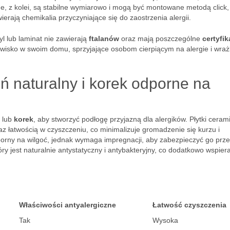
, z kolei, są stabilne wymiarowo i mogą być montowane metodą click,
ierają chemikalia przyczyniające się do zaostrzenia alergii.
yl lub laminat nie zawierają
ftalanów
oraz mają poszczególne
certyfik
owisko w swoim domu, sprzyjające osobom cierpiącym na alergie i wraż
ń naturalny i korek odporne na
lub
korek
, aby stworzyć podłogę przyjazną dla alergików. Płytki ceram
z łatwością w czyszczeniu, co minimalizuje gromadzenie się kurzu i
dporny na wilgoć, jednak wymaga impregnacji, aby zabezpieczyć go prz
ry jest naturalnie antystatyczny i antybakteryjny, co dodatkowo wspier
Właściwości antyalergiczne
Łatwość czyszczenia
Tak
Wysoka