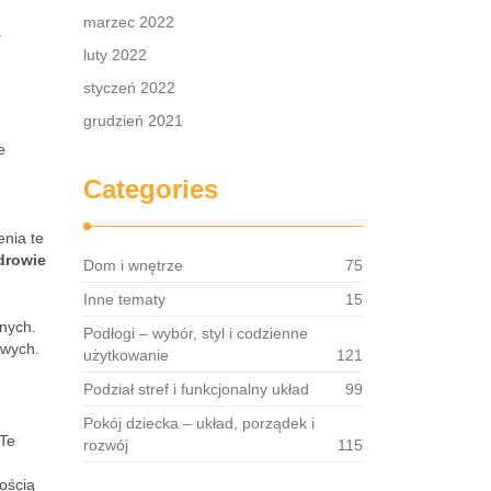
marzec 2022
a
luty 2022
styczeń 2022
grudzień 2021
e
Categories
nia te
drowie
Dom i wnętrze
75
Inne tematy
15
znych.
Podłogi – wybór, styl i codzienne
iwych.
użytkowanie
121
Podział stref i funkcjonalny układ
99
Pokój dziecka – układ, porządek i
 Te
rozwój
115
ością