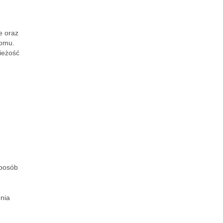
e oraz
domu.
ieżość
sposób
enia