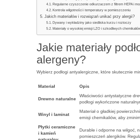
Regularne czyszczenie odkurzaczem z filtrem HEPA i 
Kontrola wilgotności i temperatury w pomieszczeniu
Jakich materiałów i rozwiązań unikać przy alergii?
Dywany i wykładziny jako siedliska kurzu i roztoczy
Materiały o wysokiej emisji LZO i szkodliwych chemikalió
Jakie materiały podł
alergeny?
Wybierz podłogi antyalergiczne, które skutecznie m
Materiał
Opis
Właściwości antystatyczne drew
Drewno naturalne
podłogi wykończone naturalnym
Materiał o gładkiej powierzchn
Winyl i laminat
emisji chemikaliów, aby zminim
Płytki ceramiczne
Durable i odporne na wilgoć, 
i kamień
pomieszczeń alergików. Regula
naturalny