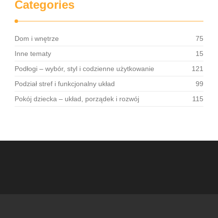
Categories
Dom i wnętrze
75
Inne tematy
15
Podłogi – wybór, styl i codzienne użytkowanie
121
Podział stref i funkcjonalny układ
99
Pokój dziecka – układ, porządek i rozwój
115