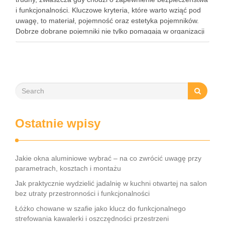
i funkcjonalności. Kluczowe kryteria, które warto wziąć pod
uwagę, to materiał, pojemność oraz estetyka pojemników.
Dobrze dobrane pojemniki nie tylko pomagają w organizacji
przestrzeni, ale także wspierają rozwój samodzielności
dziecka. Warto zrozumieć, jakie cechy …
Ostatnie wpisy
Jakie okna aluminiowe wybrać – na co zwrócić uwagę przy
parametrach, kosztach i montażu
Jak praktycznie wydzielić jadalnię w kuchni otwartej na salon
bez utraty przestronności i funkcjonalności
Łóżko chowane w szafie jako klucz do funkcjonalnego
strefowania kawalerki i oszczędności przestrzeni