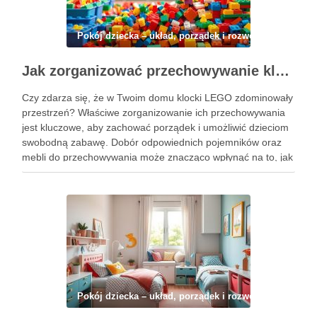
Pokój dziecka – układ, porządek i rozwój
Jak zorganizować przechowywanie klocków, by utrzymać porządek i ułatwić zabawę dzieciom
Czy zdarza się, że w Twoim domu klocki LEGO zdominowały
przestrzeń? Właściwe zorganizowanie ich przechowywania
jest kluczowe, aby zachować porządek i umożliwić dzieciom
swobodną zabawę. Dobór odpowiednich pojemników oraz
mebli do przechowywania może znacząco wpłynąć na to, jak
łatwo będzie odnaleźć potrzebne elementy, a także
zminimalizować bałagan. Właściwe rozwiązania nie …
Pokój dziecka – układ, porządek i rozwój