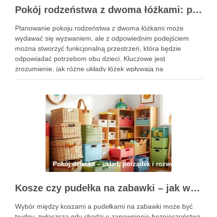
Pokój rodzeństwa z dwoma łóżkami: praktyczne układy i pomysły na funkcjonalną aranżację przestrzeni
Planowanie pokoju rodzeństwa z dwoma łóżkami może
wydawać się wyzwaniem, ale z odpowiednim podejściem
można stworzyć funkcjonalną przestrzeń, która będzie
odpowiadać potrzebom obu dzieci. Kluczowe jest
zrozumienie, jak różne układy łóżek wpływają na
wykorzystanie dostępnej powierzchni oraz komfort
użytkowania. Dzięki sprytnym rozwiązaniom, takim jak łóżka
piętrowe czy rozkładane, można nie …
Pokój dziecka – układ, porządek i rozwój
Kosze czy pudełka na zabawki – jak wybrać praktyczne i bezpieczne rozwiązanie do pokoju dziecka?
Wybór między koszami a pudełkami na zabawki może być
trudny, zwłaszcza gdy chodzi o zapewnienie bezpieczeństwa