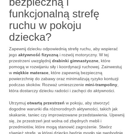
bezpieczną i
funkcjonalną strefę
ruchu w pokoju
dziecka?
Zapewnij dziecku odpowiednią strefę ruchu, aby wspierać
jego
aktywność fizyczną
i rozwój motoryczny. W tej
przestrzeni uwzględnij
drabinki gimnastyczne
, które
pomogą w rozwijaniu siły i koordynacji ruchowej. Zainwestuj
w
miękkie materace
, które zapewnią bezpieczną
powierzchnię do zabawy oraz minimalizują ryzyko kontuzji
podczas skoków. Rozważ umieszczenie
mini-trampoliny
,
która dostarczy dziecku radości i zachęci do aktywności.
Utrzymuj
otwartą przestrzeń
w pokoju, aby stworzyć
dogodne warunki dla różnorodnych aktywności, takich jak
skakanie, taniec czy improwizowane przedstawienia. Upewnij
się, że przestrzeń jest wolna od zbędnych mebli i
przedmiotów, które mogą stanowić zagrożenie. Stwórz
również strefę, w której dziecko będzie mogło się swobodnie