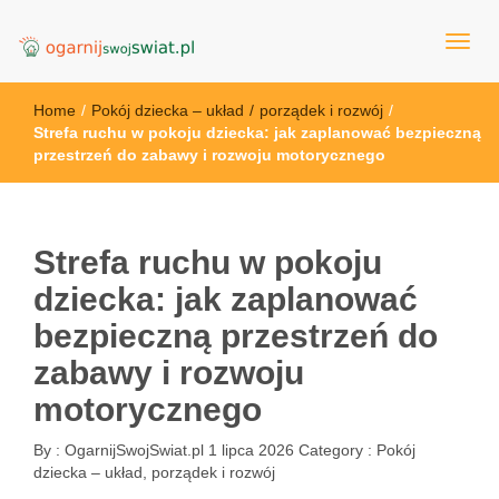
OgarnijSwojSwiat.pl
Home
/
Pokój dziecka – układ
/
porządek i rozwój
/
Strefa ruchu w pokoju dziecka: jak zaplanować bezpieczną
przestrzeń do zabawy i rozwoju motorycznego
Strefa ruchu w pokoju
dziecka: jak zaplanować
bezpieczną przestrzeń do
zabawy i rozwoju
motorycznego
By :
OgarnijSwojSwiat.pl
1 lipca 2026
Category :
Pokój
dziecka – układ, porządek i rozwój