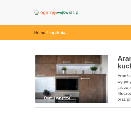
OgarnijSwojSwi
Home
/
kuchnia
Ara
kuc
Aranżac
wygody
jak za
Kluczo
Dom i wnętrze
oraz p