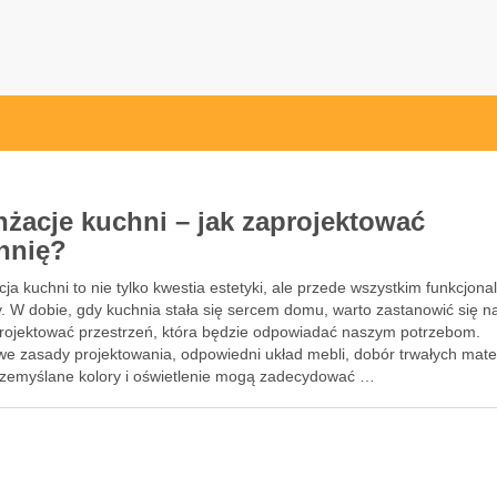
at.pl
nżacje kuchni – jak zaprojektować
hnię?
ja kuchni to nie tylko kwestia estetyki, ale przede wszystkim funkcjonal
. W dobie, gdy kuchnia stała się sercem domu, warto zastanowić się n
projektować przestrzeń, która będzie odpowiadać naszym potrzebom.
we zasady projektowania, odpowiedni układ mebli, dobór trwałych mate
rzemyślane kolory i oświetlenie mogą zadecydować …