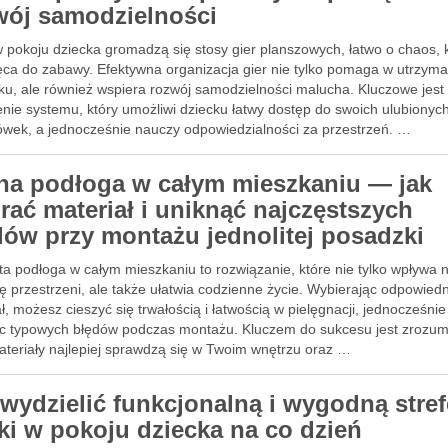
wój samodzielności
 pokoju dziecka gromadzą się stosy gier planszowych, łatwo o chaos, 
ęca do zabawy. Efektywna organizacja gier nie tylko pomaga w utrzyma
ku, ale również wspiera rozwój samodzielności malucha. Kluczowe jest
enie systemu, który umożliwi dziecku łatwy dostęp do swoich ulubionyc
ówek, a jednocześnie nauczy odpowiedzialności za przestrzeń. …
na podłoga w całym mieszkaniu — jak
rać materiał i uniknąć najczęstszych
dów przy montażu jednolitej posadzki
ta podłoga w całym mieszkaniu to rozwiązanie, które nie tylko wpływa 
ę przestrzeni, ale także ułatwia codzienne życie. Wybierając odpowiedn
ł, możesz cieszyć się trwałością i łatwością w pielęgnacji, jednocześnie
ąc typowych błędów podczas montażu. Kluczem do sukcesu jest zrozum
ateriały najlepiej sprawdzą się w Twoim wnętrzu oraz …
 wydzielić funkcjonalną i wygodną stref
ki w pokoju dziecka na co dzień