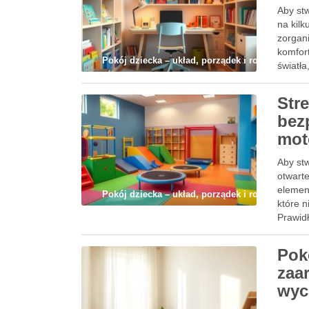
Aby stw
na kil
zorgan
komfor
Pokój dziecka – układ, porządek i rozwój
światła
Str
bez
mot
Aby st
otwarte
element
Pokój dziecka – układ, porządek i rozwój
które n
Prawid
wpływ
Pok
zaa
wyc