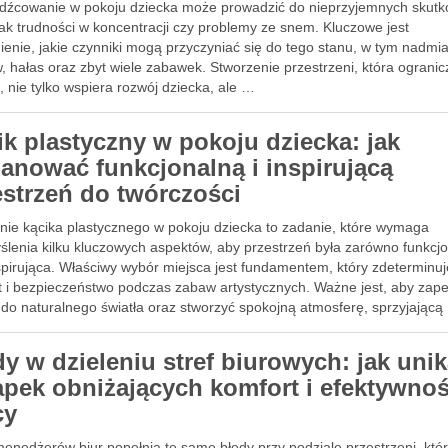
dźcowanie w pokoju dziecka może prowadzić do nieprzyjemnych skutk
jak trudności w koncentracji czy problemy ze snem. Kluczowe jest
enie, jakie czynniki mogą przyczyniać się do tego stanu, w tym nadmia
, hałas oraz zbyt wiele zabawek. Stworzenie przestrzeni, która ogranic
 nie tylko wspiera rozwój dziecka, ale …
ik plastyczny w pokoju dziecka: jak
lanować funkcjonalną i inspirującą
estrzeń do twórczości
nie kącika plastycznego w pokoju dziecka to zadanie, które wymaga
ślenia kilku kluczowych aspektów, aby przestrzeń była zarówno funkcjo
nspirująca. Właściwy wybór miejsca jest fundamentem, który zdeterminuj
t i bezpieczeństwo podczas zabaw artystycznych. Ważne jest, aby zap
do naturalnego światła oraz stworzyć spokojną atmosferę, sprzyjającą
wności. Zrozumienie …
dy w dzieleniu stref biurowych: jak uni
apek obniżających komfort i efektywno
cy
enedżerów biur popełnia te same błędy przy podziale przestrzeni, któ