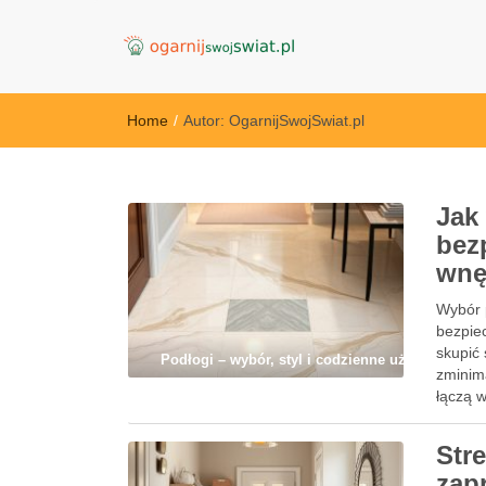
OgarnijSwojSwi
Home
/
Autor:
OgarnijSwojSwiat.pl
Jak
bez
wnę
Wybór p
bezpie
skupić 
Podłogi – wybór, styl i codzienne użytkowanie
zminima
łączą w
Str
zap