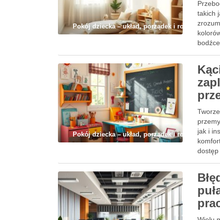
Przebo
takich 
zrozumi
Pokój dziecka – układ, porządek i rozwój
kolorów
bodźce,
Kąc
zap
prz
Tworze
przemy
jak i i
Pokój dziecka – układ, porządek i rozwój
komfor
dostęp 
kreaty
Błę
puł
pra
Wielu m