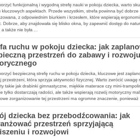
orzyć funkcjonalną i wygodną strefę nauki w pokoju dziecka, warto sku
ku kluczowych aspektach. Przede wszystkim, strefa powinna być dobrze
izowana, z odpowiednim biurkiem i krzesłem, które wspierają ergonomi
t. Dobrze, aby znajdowała się blisko okna, by zapewnić dostęp do natu
, a także nie była …
efa ruchu w pokoju dziecka: jak zaplan
pieczną przestrzeń do zabawy i rozwoj
orycznego
worzyć bezpieczną strefę ruchu w pokoju dziecka, kluczowe jest zapla
j przestrzeni, która sprzyja aktywności fizycznej. Warto zwrócić uwagę 
y takie jak drabinki gimnastyczne, miękkie materace czy mini-trampoli
ie tylko dostarczają radości, ale także wspierają rozwój motoryczny ma
łowe zorganizowanie tej przestrzeni ma ogromne znaczenie, ponieważ
a …
ój dziecka bez przebodźcowania: jak
ranżować przestrzeń sprzyjającą
iszeniu i rozwojowi