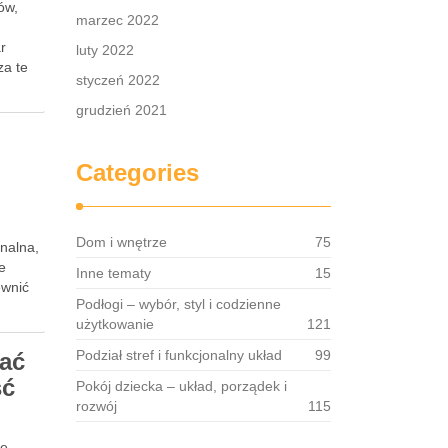
ów,
marzec 2022
r
luty 2022
za te
styczeń 2022
grudzień 2021
Categories
Dom i wnętrze
75
nalna,
e
Inne tematy
15
ewnić
Podłogi – wybór, styl i codzienne
użytkowanie
121
Podział stref i funkcjonalny układ
99
kać
ść
Pokój dziecka – układ, porządek i
rozwój
115
re