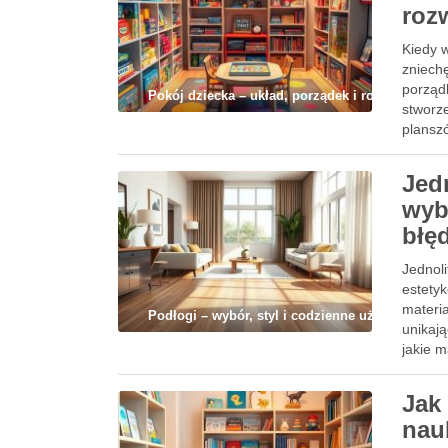
roz
Kiedy w
zniech
porząd
Pokój dziecka – układ, porządek i rozwój
stworz
plansz
Jed
wyb
błę
Jednoli
estetyk
materia
Podłogi – wybór, styl i codzienne użytkowanie
unikaj
jakie m
Jak
nau