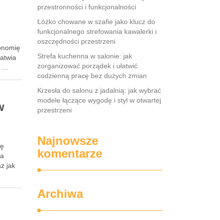
przestronności i funkcjonalności
Łóżko chowane w szafie jako klucz do
funkcjonalnego strefowania kawalerki i
oszczędności przestrzeni
gonomię
Strefa kuchenna w salonie: jak
łatwia
zorganizować porządek i ułatwić
o …
codzienną pracę bez dużych zmian
Krzesła do salonu z jadalnią: jak wybrać
modele łączące wygodę i styl w otwartej
w
przestrzeni
Najnowsze
ię
komentarze
na
z jak
Archiwa