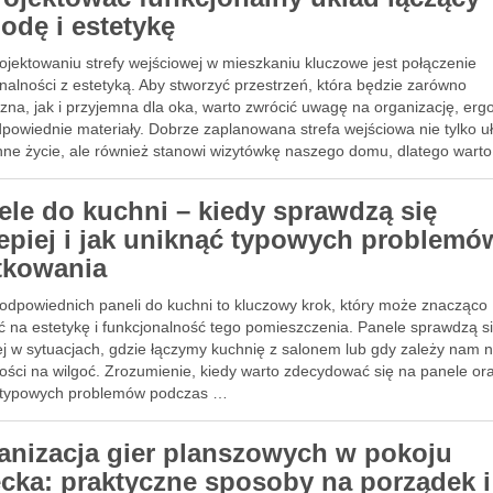
odę i estetykę
ojektowaniu strefy wejściowej w mieszkaniu kluczowe jest połączenie
nalności z estetyką. Aby stworzyć przestrzeń, która będzie zarówno
zna, jak i przyjemna dla oka, warto zwrócić uwagę na organizację, er
powiednie materiały. Dobrze zaplanowana strefa wejściowa nie tylko u
nne życie, ale również stanowi wizytówkę naszego domu, dlatego wart
ele do kuchni – kiedy sprawdzą się
lepiej i jak uniknąć typowych problemó
tkowania
odpowiednich paneli do kuchni to kluczowy krok, który może znacząco
ć na estetykę i funkcjonalność tego pomieszczenia. Panele sprawdzą s
ej w sytuacjach, gdzie łączymy kuchnię z salonem lub gdy zależy nam 
ości na wilgoć. Zrozumienie, kiedy warto zdecydować się na panele ora
 typowych problemów podczas …
anizacja gier planszowych w pokoju
ecka: praktyczne sposoby na porządek i