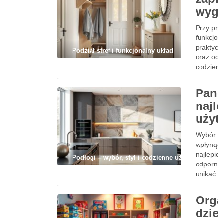
wyg
Przy pr
funkcjo
praktyc
Podział stref i funkcjonalny układ
oraz od
codzie
Pan
naj
uży
Wybór 
wpłyną
najlepi
Podłogi – wybór, styl i codzienne użytkowanie
odporn
unikać
Org
dzi