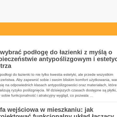
at.pl
 wybrać podłogę do łazienki z myślą o
pieczeństwie antypoślizgowym i estety
trza
odłogi do łazienki to nie tylko kwestia estetyki, ale przede wszystkim
czeństwa. Aby zapewnić sobie i swoim bliskim komfort użytkowania, wa
się na odpowiednich klasach antypoślizgowości oraz materiałach, które
lizują ryzyko poślizgnięcia. W dzisiejszych czasach dostępne są płytki,
 sobie funkcjonalność i atrakcyjny wygląd, co pozwala …
efa wejściowa w mieszkaniu: jak
rojektować funkcjonalny układ łączący